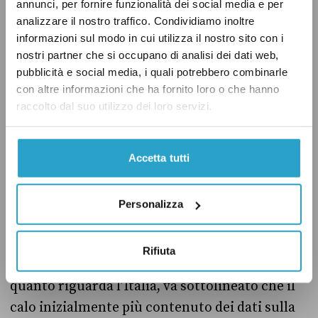
annunci, per fornire funzionalità dei social media e per
Conte e i risultati esagerati sull’economia (e
analizzare il nostro traffico. Condividiamo inoltre
non solo)
informazioni sul modo in cui utilizza il nostro sito con i
nostri partner che si occupano di analisi dei dati web,
Nello specifico, un altro tema su cui il
pubblicità e social media, i quali potrebbero combinarle
con altre informazioni che ha fornito loro o che hanno
presidente del Consiglio ha fatto uscite
raccolto dal suo utilizzo dei loro servizi.
esagerate durante l’anno è stato quello relativo
ai dati sull’economia e l’occupazione. Per
esempio, in estate Conte
ha detto
che l’Italia, a
Accetta tutti
differenza degli altri Paesi, voleva evitare
l’aumento della disoccupazione, rivendicando
Personalizza
dei risultati eccessivi. Anche molti altri Stati
infatti hanno messo in campo misure per
Rifiuta
limitare la perdita dei posti di lavoro. Per
quanto riguarda l’Italia, va sottolineato che il
calo inizialmente più contenuto dei dati sulla