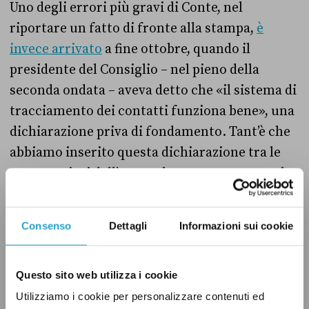
Uno degli errori più gravi di Conte, nel
riportare un fatto di fronte alla stampa,
è
invece arrivato
a fine ottobre, quando il
presidente del Consiglio – nel pieno della
seconda ondata – aveva detto che «il sistema di
tracciamento dei contatti funziona bene», una
dichiarazione priva di fondamento. Tant’è che
abbiamo inserito questa dichiarazione tra le
otto peggiori dell’anno, che potete votare nel
sondaggio della nostra
Pagella Cup 2020
a
questo link
.
Consenso
Dettagli
Informazioni sui cookie
– Podcast: I peggiori errori nelle dichiarazioni
dei politici italiani nel 2020
Questo sito web utilizza i cookie
Utilizziamo i cookie per personalizzare contenuti ed