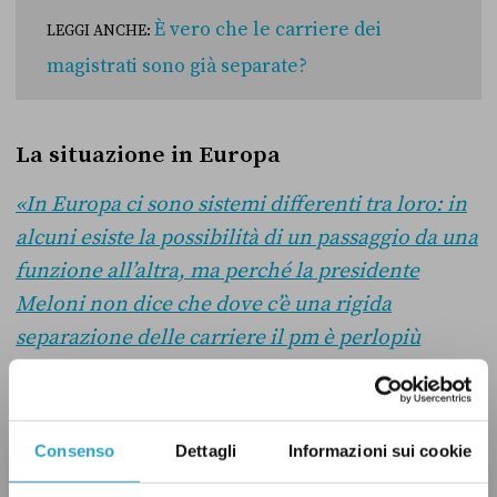
È vero che le carriere dei
LEGGI ANCHE:
magistrati sono già separate?
La situazione in Europa
«In Europa ci sono sistemi differenti tra loro: in
alcuni esiste la possibilità di un passaggio da una
funzione all’altra, ma perché la presidente
Meloni non dice che dove c’è una rigida
separazione delle carriere il pm è perlopiù
direttamente o anche indirettamente sotto il
controllo e il condizionamento del governo»
Consenso
Dettagli
Informazioni sui cookie
Qui Conte la fa un po’ troppo semplice. La