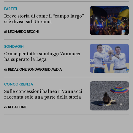
La linea dell’Italia su Ceuta non ha convinto l’Unione europea
PARTITI
Breve storia di come il “campo largo”
si è diviso sull’Ucraina
di
LEONARDO BECCHI
Breve storia di come il “campo largo” si è diviso sull’Ucraina
SONDAGGI
Ormai per tutti i sondaggi Vannacci
ha superato la Lega
di
REDAZIONE, SONDAGGI BIDIMEDIA
Ormai per tutti i sondaggi Vannacci ha superato la Lega
CONCORRENZA
Sulle concessioni balneari Vannacci
racconta solo una parte della storia
di
REDAZIONE
Sulle concessioni balneari Vannacci racconta solo una parte della sto