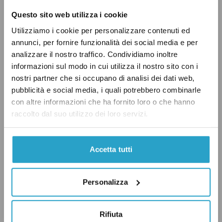
maggior parte dei Paesi europei si divide in due
Questo sito web utilizza i cookie
gruppi: quelli in cui il pm ha una posizione
Utilizziamo i cookie per personalizzare contenuti ed
indipendente e quindi opera come autorità
annunci, per fornire funzionalità dei social media e per
autonoma, e quelli in cui fa parte del potere
analizzare il nostro traffico. Condividiamo inoltre
giudiziario, pur agendo con ampi margini di
informazioni sul modo in cui utilizza il nostro sito con i
indipendenza nelle indagini. Secondo i
dati
nostri partner che si occupano di analisi dei dati web,
pubblicità e social media, i quali potrebbero combinarle
della Commissione per l’efficienza della
con altre informazioni che ha fornito loro o che hanno
giustizia del Consiglio d’Europa (CEPEJ),
raccolto dal suo utilizzo dei loro servizi.
relativi al 2022 e a 49 Paesi del continente
europeo, diciannove Paesi – quasi tutti
Accetta tutti
nell’Europa orientale –
rientrano
nella prima
categoria, mentre diciotto fanno parte della
seconda: tra questi
ci sono
l’Italia, la Spagna, il
Personalizza
Belgio, i Paesi Bassi e la Grecia.
Rifiuta