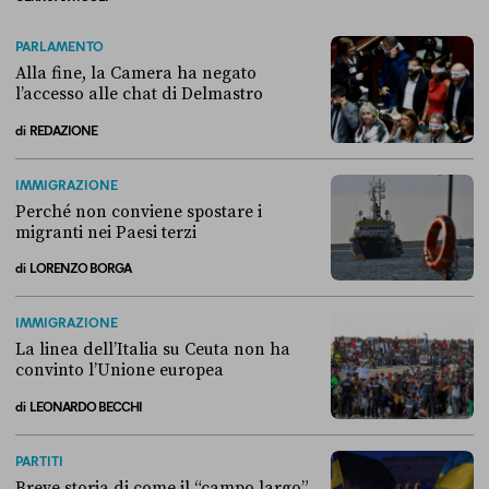
PARLAMENTO
Alla fine, la Camera ha negato
l’accesso alle chat di Delmastro
di
REDAZIONE
Alla fine, la Camera ha negato l’accesso alle chat di Delmastro
IMMIGRAZIONE
Perché non conviene spostare i
migranti nei Paesi terzi
di
LORENZO BORGA
Perché non conviene spostare i migranti nei Paesi terzi
IMMIGRAZIONE
La linea dell’Italia su Ceuta non ha
convinto l’Unione europea
di
LEONARDO BECCHI
La linea dell’Italia su Ceuta non ha convinto l’Unione europea
PARTITI
Breve storia di come il “campo largo”