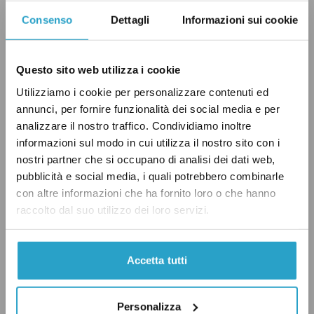
messo in campo da Futuro Nazionale: Lusetti
Consenso
Dettagli
Informazioni sui cookie
ha sostanzialmente ceduto ai deputati di
Vannacci il simbolo di Free, di cui
è titolare
,
Questo sito web utilizza i cookie
consentendo loro di creare la componente nel
gruppo Misto della Camera. Lo stesso Lusetti
Utilizziamo i cookie per personalizzare contenuti ed
annunci, per fornire funzionalità dei social media e per
ha celebrato sui suoi profili social la nascita
analizzare il nostro traffico. Condividiamo inoltre
della componente di “Futuro Nazionale – Free”.
informazioni sul modo in cui utilizza il nostro sito con i
«Un risultato importante, costruito con
nostri partner che si occupano di analisi dei dati web,
determinazione dal Presidente Roberto
pubblicità e social media, i quali potrebbero combinarle
con altre informazioni che ha fornito loro o che hanno
Vannacci e dal Coordinatore Nazionale
raccolto dal suo utilizzo dei loro servizi.
Massimiliano Simoni, che hanno lavorato per
dare a Futuro Nazionale una presenza sempre
più forte, riconoscibile e organizzata anche
Accetta tutti
nelle istituzioni»,
si legge
nel post pubblicato
su Facebook.
Personalizza