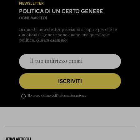
NEWSLETTER
POLITICA DI UN CERTO GENERE
OGNI MARTEDÌ
In questa newsletter proviamo a capire perché le
questioni di genere sono anche una questione
politica.
Qui un esempio
.
ISCRIVITI
Ho preso visione dell’
informativa privacy
ULTIMI ARTICOLI