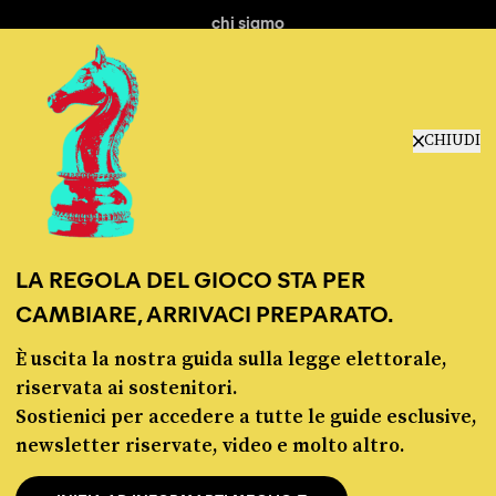
chi siamo
manifesto
redazione
progetti
lavora con noi
CHIUDI
contattaci
LA REGOLA DEL GIOCO STA PER
CAMBIARE, ARRIVACI PREPARATO.
È uscita la nostra guida sulla legge elettorale,
© Pagella Politica 2012 - 2026
riservata ai sostenitori.
Sostienici per accedere a tutte le guide esclusive,
Pagella Politica è una testata registrata presso il Tribunale di Milano, n. 55 del 8
newsletter riservate, video e molto altro.
marzo 2021. ISSN 2974-9387