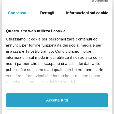
sorta di “Grande fratello”?
Consenso
Dettagli
Informazioni sui cookie
di
FEDERICO GONZATO
Davvero il governo vuole istituire una sorta di “Grande fratello”?
PARLAMENTO
Questo sito web utilizza i cookie
Buoni pasto, wi-fi e corsi sull’IA: la
lunga lista di richieste dei deputati
Utilizziamo i cookie per personalizzare contenuti ed
alla Camera
annunci, per fornire funzionalità dei social media e per
di
FEDERICO GONZATO
analizzare il nostro traffico. Condividiamo inoltre
Buoni pasto, wi-fi e corsi sull’IA: la lunga lista di richieste dei deputa
informazioni sul modo in cui utilizza il nostro sito con i
ESTERI
nostri partner che si occupano di analisi dei dati web,
C’è un nuovo accordo con l’Albania
pubblicità e social media, i quali potrebbero combinarle
che non sappiamo quanto ci costerà
con altre informazioni che ha fornito loro o che hanno
di
FEDERICO GONZATO
raccolto dal suo utilizzo dei loro servizi.
C’è un nuovo accordo con l’Albania che non sappiamo quanto ci coste
CAMERA
Il PD vuole il “patentino antifascista”
Accetta tutti
per le conferenze stampa alla
Camera