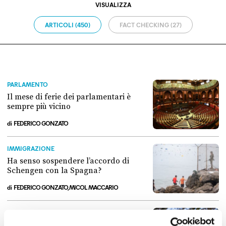
VISUALIZZA
ARTICOLI (450)
FACT CHECKING (27)
PARLAMENTO
Il mese di ferie dei parlamentari è
sempre più vicino
di
FEDERICO GONZATO
Il mese di ferie dei parlamentari è sempre più vicino
IMMIGRAZIONE
Ha senso sospendere l’accordo di
Schengen con la Spagna?
di
FEDERICO GONZATO, MICOL MACCARIO
Ha senso sospendere l’accordo di Schengen con la Spagna?
INTELLIGENZA ARTIFICIALE
Davvero il governo vuole istituire una