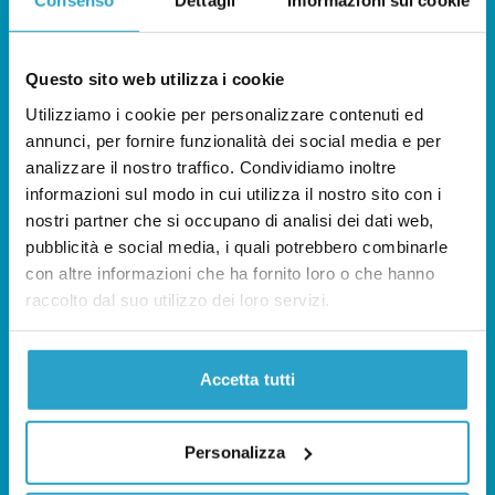
Consenso
Dettagli
Informazioni sui cookie
(IFCN);
– Meta (Facebook e Thread), all’interno del
Questo sito web utilizza i cookie
Third-Party Fact-checking Program
e della
Utilizziamo i cookie per personalizzare contenuti ed
Health Fellowship
: entrambi i programmi
annunci, per fornire funzionalità dei social media e per
sono operati dalla redazione di
Facta.news
e
analizzare il nostro traffico. Condividiamo inoltre
non da
Pagella Politica
;
informazioni sul modo in cui utilizza il nostro sito con i
nostri partner che si occupano di analisi dei dati web,
pubblicità e social media, i quali potrebbero combinarle
–Meta (WhatsApp), all’interno di un
con altre informazioni che ha fornito loro o che hanno
programma che sostiene il numero per le
raccolto dal suo utilizzo dei loro servizi.
segnalazioni di
Facta.news
;
– TikTok, all’interno di un programma per il
Accetta tutti
contrasto alla disinformazione sulla
piattaforma operato da
Facta.news
.
Personalizza