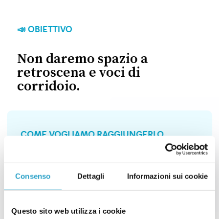
📣 OBIETTIVO
Non daremo spazio a
retroscena e voci di
corridoio.
COME VOGLIAMO RAGGIUNGERLO
Costruiremo un modello diverso di
racconto giornalistico della politica: più
Consenso
Dettagli
Informazioni sui cookie
approfondimenti, reportage, inchieste e
notizie di prima mano.
Questo sito web utilizza i cookie