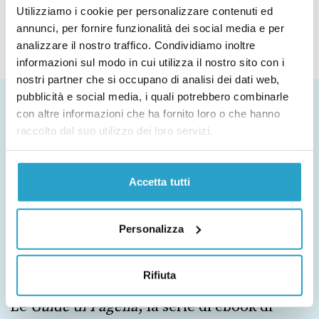
Utilizziamo i cookie per personalizzare contenuti ed
annunci, per fornire funzionalità dei social media e per
1
2
3
4
analizzare il nostro traffico. Condividiamo inoltre
informazioni sul modo in cui utilizza il nostro sito con i
nostri partner che si occupano di analisi dei dati web,
pubblicità e social media, i quali potrebbero combinarle
con altre informazioni che ha fornito loro o che hanno
Che cosa ottieni
raccolto dal suo utilizzo dei loro servizi.
Accetta tutti
Personalizza
Rifiuta
Le
Guide di Pagella
, la serie di ebook di