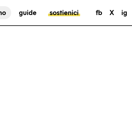
mo
guide
sostienici
fb
X
ig