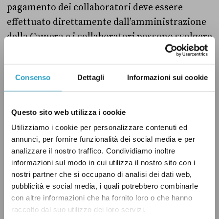
pagamento dei collaboratori deve essere
effettuato direttamente dall’amministrazione
della Camera e i collaboratori possono svolgere
solo compiti riguardanti i lavori parlamentari.
In precedenza non c’erano regole specifiche su
Consenso
Dettagli
Informazioni sui cookie
come impiegare i collaboratori. Come al
Senato, i collaboratori erano pagati
direttamente dai deputati con cui avevano
Questo sito web utilizza i cookie
stipulato il contratto attraverso i rimborsi
Utilizziamo i cookie per personalizzare contenuti ed
delle spese per l’esercizio del mandato. Alla
annunci, per fornire funzionalità dei social media e per
analizzare il nostro traffico. Condividiamo inoltre
Camera questo rimborso
ammonta
a circa
informazioni sul modo in cui utilizza il nostro sito con i
3.700 euro mensili.
nostri partner che si occupano di analisi dei dati web,
pubblicità e social media, i quali potrebbero combinarle
In passato il vecchio sistema di inquadramento
con altre informazioni che ha fornito loro o che hanno
raccolto dal suo utilizzo dei loro servizi.
dei collaboratori aveva determinato situazioni