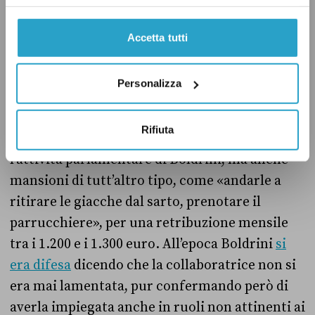
poco chiare. Per esempio, a marzo 2021 un’ex
collaboratrice parlamentare di Laura Boldrini,
Accetta tutti
già presidente della Camera dal 2013 al 2018,
aveva denunciato
a
Il
Fatto Quotidiano
il
Personalizza
trattamento che avrebbe ricevuto da Boldrini.
Secondo il suo racconto, la collaboratrice
Rifiuta
aveva svolto non solo compiti riguardanti
l’attività parlamentare di Boldrini, ma anche
mansioni di tutt’altro tipo, come «andarle a
ritirare le giacche dal sarto, prenotare il
parrucchiere», per una retribuzione mensile
tra i 1.200 e i 1.300 euro. All’epoca Boldrini
si
era difesa
dicendo che la collaboratrice non si
era mai lamentata, pur confermando però di
averla impiegata anche in ruoli non attinenti ai