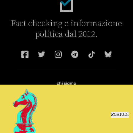
Fact-checking e informazione
politica dal 2012.
chi siamo
manifesto
redazione
progetti
lavora con noi
CHIUDI
contattaci