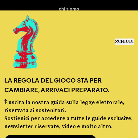
chi siamo
manifesto
redazione
progetti
lavora con noi
CHIUDI
contattaci
LA REGOLA DEL GIOCO STA PER
CAMBIARE, ARRIVACI PREPARATO.
È uscita la nostra guida sulla legge elettorale,
© Pagella Politica 2012 - 2026
riservata ai sostenitori.
Sostienici per accedere a tutte le guide esclusive,
Pagella Politica è una testata registrata presso il Tribunale di Milano, n. 55 del 8
newsletter riservate, video e molto altro.
marzo 2021. ISSN 2974-9387