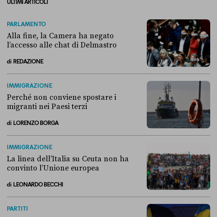
ULTIMI ARTICOLI
PARLAMENTO
Alla fine, la Camera ha negato
l’accesso alle chat di Delmastro
di
REDAZIONE
Alla fine, la Camera ha negato l’accesso alle chat di Delmastro
IMMIGRAZIONE
Perché non conviene spostare i
migranti nei Paesi terzi
di
LORENZO BORGA
Perché non conviene spostare i migranti nei Paesi terzi
IMMIGRAZIONE
La linea dell’Italia su Ceuta non ha
convinto l’Unione europea
di
LEONARDO BECCHI
La linea dell’Italia su Ceuta non ha convinto l’Unione europea
PARTITI