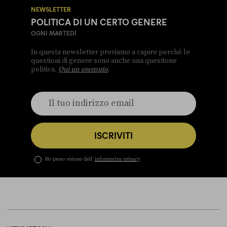
NEWSLETTER
POLITICA DI UN CERTO GENERE
OGNI MARTEDÌ
In questa newsletter proviamo a capire perché le
questioni di genere sono anche una questione
politica.
Qui un esempio
.
ISCRIVITI
Ho preso visione dell’
informativa privacy