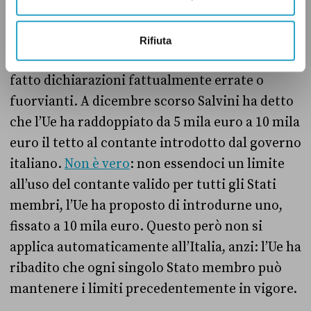
Tornando sul tetto al contante, entrambi i
vicepresidenti del Consiglio Matteo Salvini
Rifiuta
(Lega) e Antonio Tajani (Forza Italia) hanno
fatto dichiarazioni fattualmente errate o
fuorvianti. A dicembre scorso Salvini ha detto
che l’Ue ha raddoppiato da 5 mila euro a 10 mila
euro il tetto al contante introdotto dal governo
italiano.
Non è vero
: non essendoci un limite
all’uso del contante valido per tutti gli Stati
membri, l’Ue ha proposto di introdurne uno,
fissato a 10 mila euro. Questo però non si
applica automaticamente all’Italia, anzi: l’Ue ha
ribadito che ogni singolo Stato membro può
mantenere i limiti precedentemente in vigore.