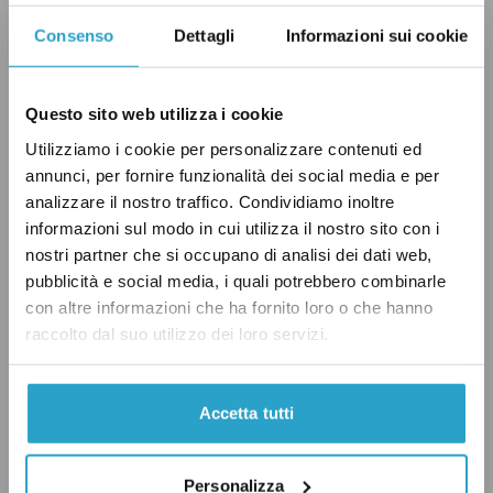
degli affitti abitativi».
Non è vero
: la cedolare
Consenso
Dettagli
Informazioni sui cookie
secca, che permette di pagare un’imposta
facoltativa con un’unica aliquota sui guadagni
dagli affitti, ha contribuito a far calare
Questo sito web utilizza i cookie
l’evasione dei canoni di locazione, ma non l’ha
Utilizziamo i cookie per personalizzare contenuti ed
azzerata. In più l’emersione del sommerso non
annunci, per fornire funzionalità dei social media e per
analizzare il nostro traffico. Condividiamo inoltre
è bastata per compensare il calo delle entrate
informazioni sul modo in cui utilizza il nostro sito con i
per lo Stato dovuto all’introduzione di un’unica
nostri partner che si occupano di analisi dei dati web,
aliquota più vantaggiosa, di cui tra l’altro
pubblicità e social media, i quali potrebbero combinarle
hanno beneficiato soprattutto i più ricchi.
con altre informazioni che ha fornito loro o che hanno
raccolto dal suo utilizzo dei loro servizi.
No, la cedolare secca non ha
LEGGI ANCHE:
Accetta tutti
cancellato l’evasione sugli affitti
Personalizza