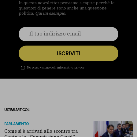
In questa newsletter proviamo a capire perché le
questioni di genere sono anche una questione
politica.
Qui un esempio
.
ISCRIVITI
Ho preso visione dell’
informativa privacy
ULTIMI ARTICOLI
PARLAMENTO
Come si è arrivati allo scontro tra