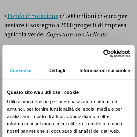
•
Fondo di rotazione
di 500 milioni di euro per
avviare il sostegno a 2500 progetti di impresa
agricola verde.
Coperture non indicate
Alleanza Verdi-Sinistra
•
Piano industriale
per la mobilità elettrica
Consenso
Dettagli
Informazioni sui cookie
entro il 2030 che punti a un obiettivo di veicoli
elettrici circolanti di almeno 10 milioni di
Questo sito web utilizza i cookie
unità e dotarsi di 100 mila punti di ricarica
Utilizziamo i cookie per personalizzare contenuti ed
pubblica.
Coperture non indicate
annunci, per fornire funzionalità dei social media e per
analizzare il nostro traffico. Condividiamo inoltre
•
Introduzione della
plastic tax
entro gennaio
informazioni sul modo in cui utilizza il nostro sito con i
nostri partner che si occupano di analisi dei dati web,
2023 con l’obiettivo di una drastica riduzione