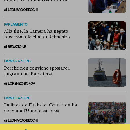
Conte e la “Commissione Covid”
di
LEONARDO BECCHI
Come si è arrivati allo scontro tra Conte e la “Commissione Covid”
PARLAMENTO
Alla fine, la Camera ha negato
l’accesso alle chat di Delmastro
di
REDAZIONE
Alla fine, la Camera ha negato l’accesso alle chat di Delmastro
IMMIGRAZIONE
Perché non conviene spostare i
migranti nei Paesi terzi
di
LORENZO BORGA
Perché non conviene spostare i migranti nei Paesi terzi
IMMIGRAZIONE
La linea dell’Italia su Ceuta non ha
convinto l’Unione europea
di
LEONARDO BECCHI