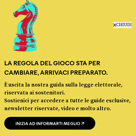
La linea dell’Italia su Ceuta non ha convinto l’Unione europea
CHIUDI
Fact-checking e informazione
LA REGOLA DEL GIOCO STA PER
politica dal 2012.
CAMBIARE, ARRIVACI PREPARATO.
È uscita la nostra guida sulla legge elettorale,
riservata ai sostenitori.
Sostienici per accedere a tutte le guide esclusive,
newsletter riservate, video e molto altro.
chi siamo
INIZIA AD INFORMARTI MEGLIO
manifesto
redazione