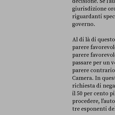
decisione. Se l’a
giurisdizione ord
riguardanti spec
governo.
Al di là di quest
parere favorevol
parere favorevol
passare per un vo
parere contrario 
Camera. In quest
richiesta di neg
il 50 per cento p
procedere, l’auto
tre esponenti de