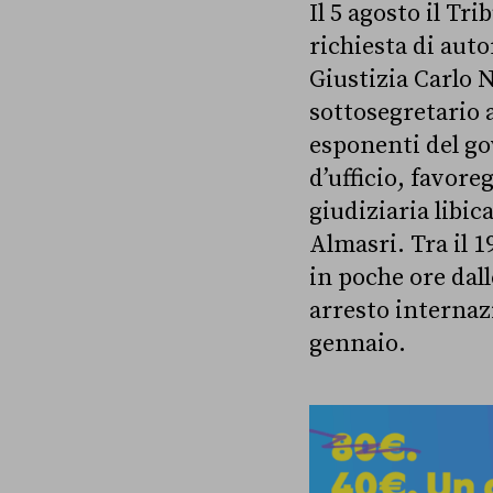
Il 5 agosto il Tr
richiesta di aut
Giustizia Carlo N
sottosegretario 
esponenti del g
d’ufficio, favore
giudiziaria lib
Almasri. Tra il 1
in poche ore dal
arresto internazi
gennaio.