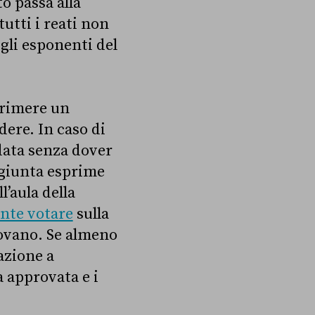
o passa alla
utti i reati non
gli esponenti del
sprimere un
dere. In caso di
data senza dover
a giunta esprime
l’aula della
nte votare
sulla
tovano. Se almeno
azione a
a approvata e i