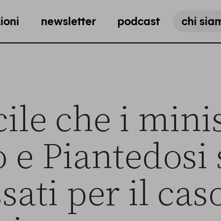
ioni
newsletter
podcast
chi sia
cile che i mini
 e Piantedosi 
sati per il cas