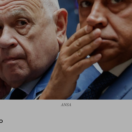
ANSA
O