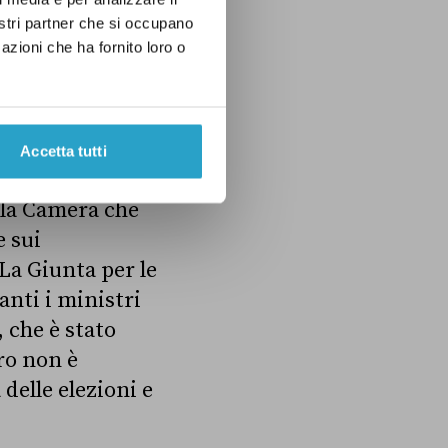
nta la
nostri partner che si occupano
isce in modo
azioni che ha fornito loro o
nte a processo
sta di
Accetta tutti
ssere esaminata
ella Camera che
e sui
La Giunta per le
anti i ministri
 che è stato
tro non è
delle elezioni e