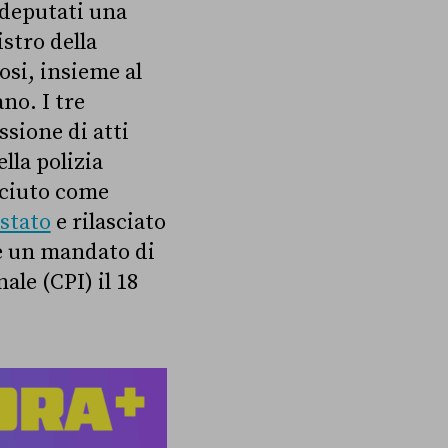
 deputati una
stro della
osi, insieme al
no. I tre
ssione di atti
lla polizia
sciuto come
estato
e rilasciato
se un mandato di
ale (CPI) il 18