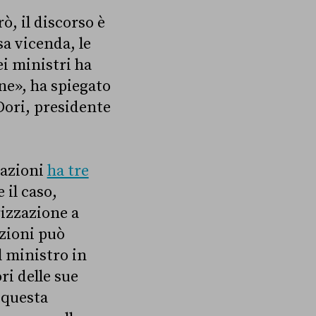
, il discorso è
sa vicenda, le
ei ministri ha
one», ha spiegato
Dori, presidente
zazioni
ha tre
 il caso,
rizzazione a
zioni può
l ministro in
ri delle sue
u questa