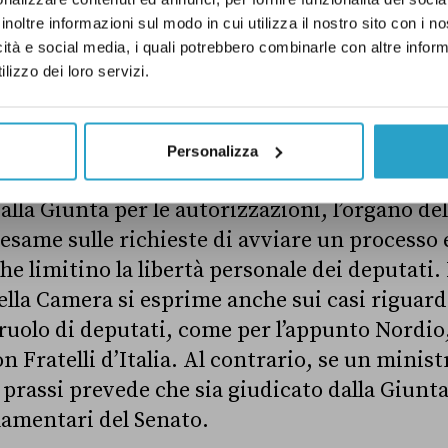
ui social network, Meloni si è comunque assu
inoltre informazioni sul modo in cui utilizza il nostro sito con i 
ella decisione, sostenendo che il governo «ag
icità e social media, i quali potrebbero combinarle con altre inform
ua guida.
lizzo dei loro servizi.
alla Camera decidere se mandare effettivame
si e Mantovano per il caso Almasri. La richie
Personalizza
 procedere del Tribunale dei ministri
dovrà e
alla Giunta per le autorizzazioni, l’organo d
esame sulle richieste di avviare un processo 
e limitino la libertà personale dei deputati. 
ella Camera si esprime anche sui casi riguard
 ruolo di deputati, come per l’appunto Nordio,
on Fratelli d’Italia. Al contrario, se un minis
prassi prevede che sia giudicato dalla Giunta 
amentari del Senato.