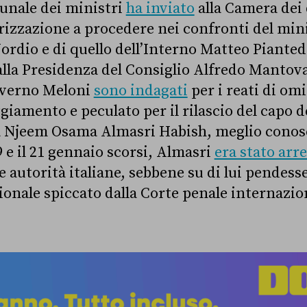
ibunale dei ministri
ha inviato
alla Camera dei
orizzazione a procedere nei confronti del mini
ordio e di quello dell’Interno Matteo Pianted
alla Presidenza del Consiglio Alfredo Mantova
overno Meloni
sono indagati
per i reati di omi
ggiamento e peculato per il rilascio del capo de
ica Njeem Osama Almasri Habish, meglio cono
9 e il 21 gennaio scorsi, Almasri
era stato arr
le autorità italiane, sebbene su di lui pendes
onale spiccato dalla Corte penale internazion