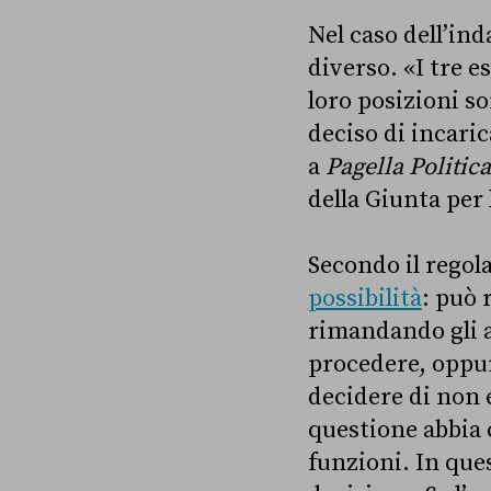
Nel caso dell’in
diverso. «I tre e
loro posizioni so
deciso di incaric
a
Pagella Politic
della Giunta per
Secondo il regol
possibilità
: può 
rimandando gli at
procedere, oppur
decidere di non 
questione abbia c
funzioni. In ques