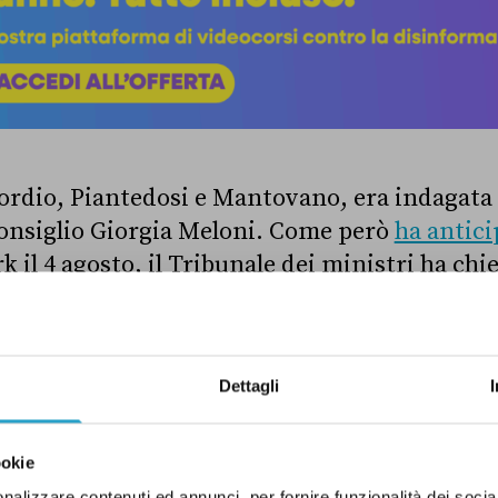
Nordio, Piantedosi e Mantovano, era indagata 
onsiglio Giorgia Meloni. Come però
ha antici
k il 4 agosto, il Tribunale dei ministri ha chi
i Meloni e quindi la fine delle indagini nei suo
nistri è una sezione specializzata del tribuna
 reati commessi dal presidente del Consiglio 
Dettagli
lle loro funzioni. Secondo quanto riferito da M
nistri ha ritenuto che la presidente del Consi
della decisione su Almasri e non abbia concor
ookie
nalizzare contenuti ed annunci, per fornire funzionalità dei socia