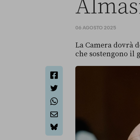
Almas
06 AGOSTO 2025
La Camera dovrà de
che sostengono il 
facebook
twitter
whatsapp
email
bluesky