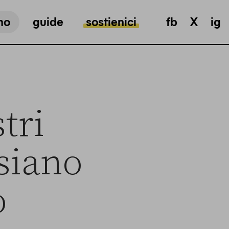
mo
guide
sostienici
fb
X
ig
stri
siano
o