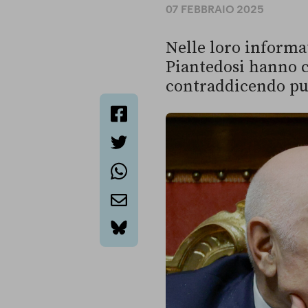
07 FEBBRAIO 2025
Nelle loro informat
Piantedosi hanno c
contraddicendo pur
facebook
twitter
whatsapp
email
bluesky