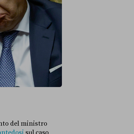
nto del ministro
antedosi
sul caso