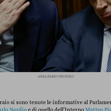
ANSA/FABIO FRUSTACI
I
raio si sono tenute le informative al Parlame
arlo Nordio
e di quello dell’Interno
Matteo Pi