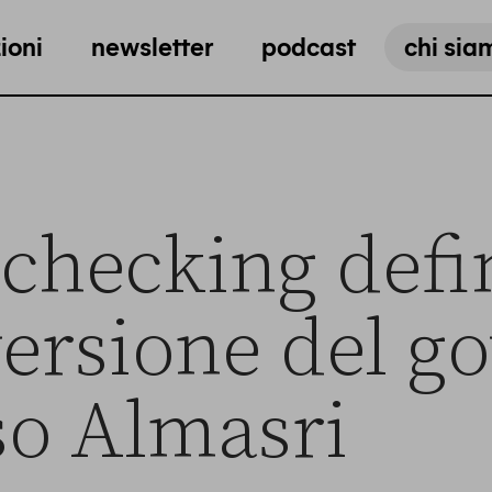
ioni
newsletter
podcast
chi sia
t-checking defi
versione del g
so Almasri