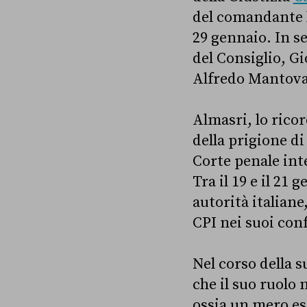
del comandante l
29 gennaio. In se
del Consiglio, Gi
Alfredo Mantova
Almasri, lo ricor
della prigione di
Corte penale int
Tra il 19 e il 21
autorità italian
CPI nei suoi con
Nel corso della 
che il suo ruolo 
ossia un mero es