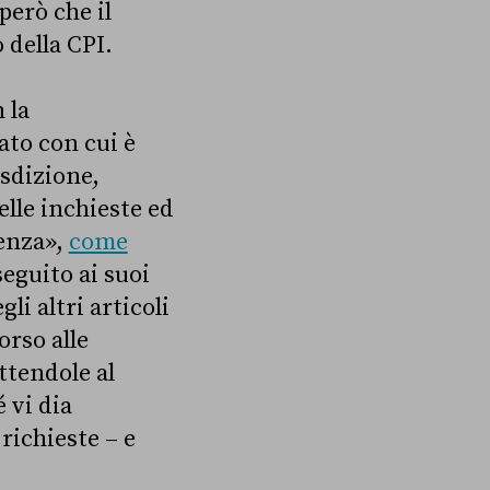
però che il
 della CPI.
 la
tato con cui è
isdizione,
lle inchieste ed
tenza»,
come
seguito ai suoi
li altri articoli
orso alle
ttendole al
 vi dia
richieste – e