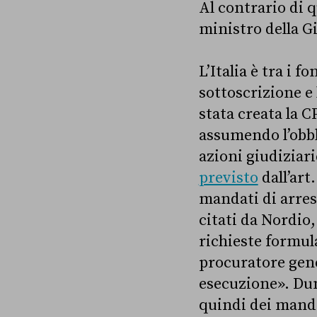
Al contrario di 
ministro della G
L’Italia è tra i 
sottoscrizione e 
stata creata la C
assumendo l’obbl
azioni giudiziari
previsto
dall’art
mandati di arresto
citati da Nordio
richieste formul
procuratore gene
esecuzione». Dunq
quindi dei manda