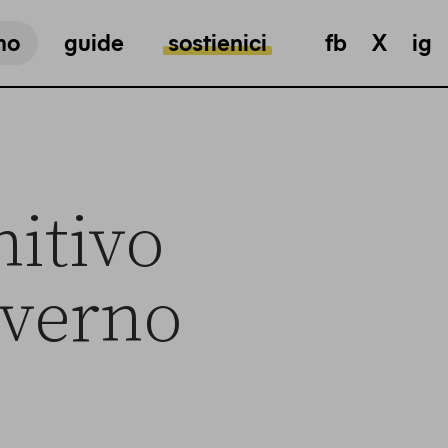
mo
guide
sostienici
fb
X
ig
nitivo
overno