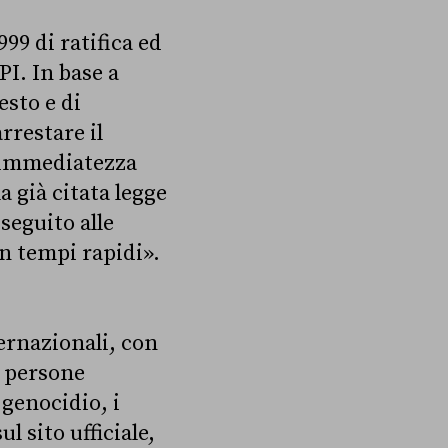
999 di ratifica ed
PI. In base a
esto e di
restare il
i immediatezza
a già citata legge
 seguito alle
in tempi rapidi».
ernazionali, con
e persone
 genocidio, i
l sito ufficiale,