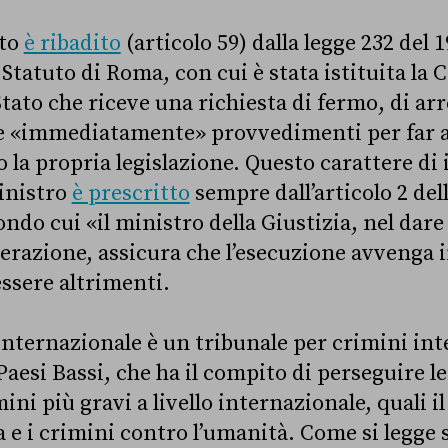
tto
è ribadito
(articolo 59) dalla legge 232 del 1
Statuto di Roma, con cui è stata istituita la C
Stato che riceve una richiesta di fermo, di arr
 «immediatamente» provvedimenti per far ar
 la propria legislazione. Questo carattere d
ministro
è prescritto
sempre dall’articolo 2 dell
ondo cui «il ministro della Giustizia, nel dare
perazione, assicura che l’esecuzione avvenga 
ssere altrimenti.
internazionale è un tribunale per crimini int
 Paesi Bassi, che ha il compito di perseguire l
ini più gravi a livello internazionale, quali il
 e i crimini contro l’umanità. Come si legge su