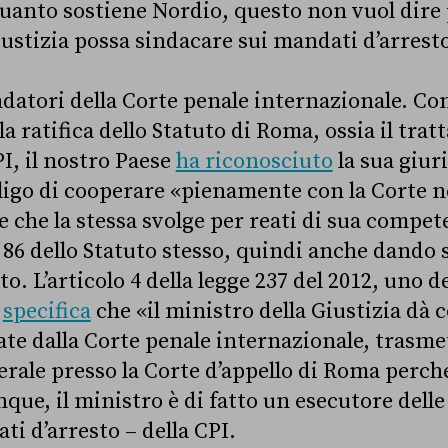
quanto sostiene Nordio, questo non vuol dire 
iustizia possa sindacare sui mandati d’arresto
fondatori della Corte penale internazionale. Con
la ratifica dello Statuto di Roma, ossia il trat
PI, il nostro Paese
ha riconosciuto
la sua giur
igo di cooperare «pienamente con la Corte ne
e che la stessa svolge per reati di sua compe
. 86 dello Statuto stesso, quindi anche dando 
. L’articolo 4 della legge 237 del 2012, uno deg
,
specifica
che «il ministro della Giustizia dà c
ate dalla Corte penale internazionale, trasme
rale presso la Corte d’appello di Roma perché
ue, il ministro è di fatto un esecutore delle 
ti d’arresto – della CPI.