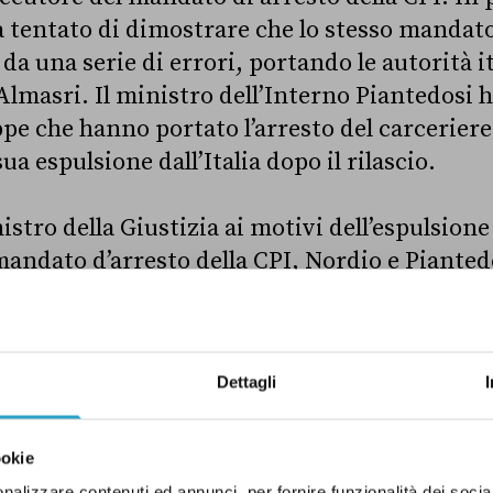
a tentato di dimostrare che lo stesso mandato
 da una serie di errori, portando le autorità i
i Almasri. Il ministro dell’Interno Piantedosi 
ppe che hanno portato l’arresto del carceriere 
sua espulsione dall’Italia dopo il rilascio.
istro della Giustizia ai motivi dell’espulsione
mandato d’arresto della CPI, Nordio e Piante
 errori e imprecisioni nelle loro informative.
hanno contraddetto la versione data alcuni g
punto per punto quello che non torna delle 
Dettagli
ookie
i errori di Giorgia Meloni sulla scarcerazione di 
nalizzare contenuti ed annunci, per fornire funzionalità dei socia