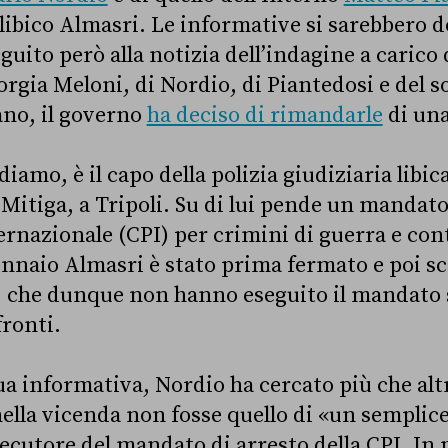
ibico Almasri. Le informative si sarebbero d
guito però alla notizia dell’indagine a carico
orgia Meloni, di Nordio, di Piantedosi e del s
no, il governo
ha deciso di rimandarle
di un
diamo, è il capo della polizia giudiziaria libic
 Mitiga, a Tripoli. Su di lui pende un mandato
ernazionale (CPI) per crimini di guerra e con
 gennaio Almasri è stato prima fermato e poi s
e, che dunque non hanno eseguito il mandato 
fronti.
sua informativa, Nordio ha cercato più che al
nella vicenda non fosse quello di «un semplic
ecutore del mandato di arresto della CPI. In p