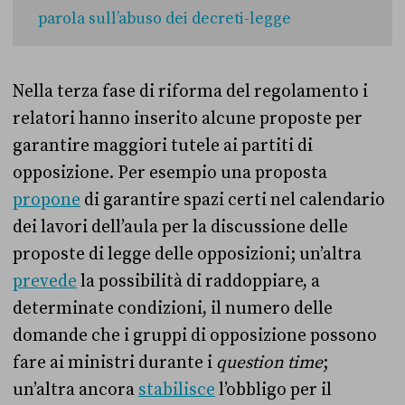
parola sull’abuso dei decreti-legge
Nella terza fase di riforma del regolamento i
relatori hanno inserito alcune proposte per
garantire maggiori tutele ai partiti di
opposizione. Per esempio una proposta
propone
di garantire spazi certi nel calendario
dei lavori dell’aula per la discussione delle
proposte di legge delle opposizioni; un’altra
prevede
la possibilità di raddoppiare, a
determinate condizioni, il numero delle
domande che i gruppi di opposizione possono
fare ai ministri durante i
question time
;
un’altra ancora
stabilisce
l’obbligo per il