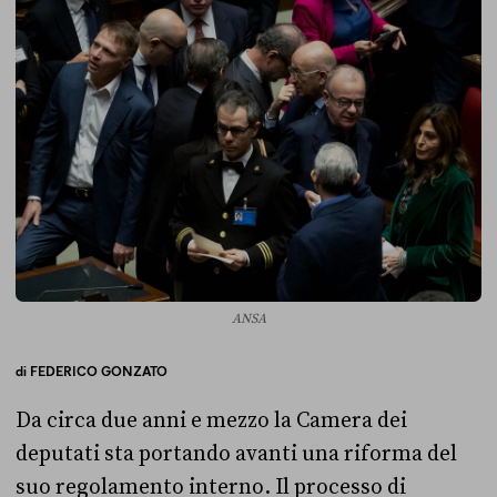
ANSA
di
FEDERICO GONZATO
Da circa due anni e mezzo la Camera dei
deputati sta portando avanti una riforma del
suo regolamento interno. Il processo di