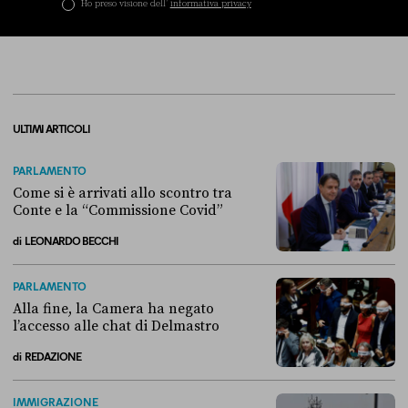
Ho preso visione dell’
informativa privacy
ULTIMI ARTICOLI
PARLAMENTO
Come si è arrivati allo scontro tra
Conte e la “Commissione Covid”
di
LEONARDO BECCHI
Come si è arrivati allo scontro tra Conte e la “Commissione Covid”
PARLAMENTO
Alla fine, la Camera ha negato
l’accesso alle chat di Delmastro
di
REDAZIONE
Alla fine, la Camera ha negato l’accesso alle chat di Delmastro
IMMIGRAZIONE