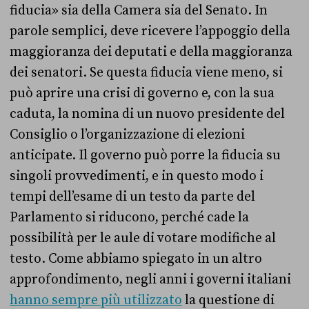
fiducia» sia della Camera sia del Senato. In
parole semplici, deve ricevere l’appoggio della
maggioranza dei deputati e della maggioranza
dei senatori. Se questa fiducia viene meno, si
può aprire una crisi di governo e, con la sua
caduta, la nomina di un nuovo presidente del
Consiglio o l’organizzazione di elezioni
anticipate. Il governo può porre la fiducia su
singoli provvedimenti, e in questo modo i
tempi dell’esame di un testo da parte del
Parlamento si riducono, perché cade la
possibilità per le aule di votare modifiche al
testo. Come abbiamo spiegato in un altro
approfondimento, negli anni i governi italiani
hanno sempre più utilizzato
la questione di