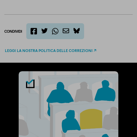
CONDIVIDI
twitter
email
bluesky
facebook
whatsapp
LEGGI LA NOSTRA POLITICA DELLE CORREZIONI