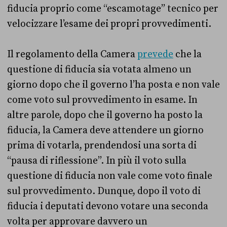
fiducia proprio come “escamotage” tecnico per
velocizzare l’esame dei propri provvedimenti.
Il regolamento della Camera
prevede
che la
questione di fiducia sia votata almeno un
giorno dopo che il governo l’ha posta e non vale
come voto sul provvedimento in esame. In
altre parole, dopo che il governo ha posto la
fiducia, la Camera deve attendere un giorno
prima di votarla, prendendosi una sorta di
“pausa di riflessione”. In più il voto sulla
questione di fiducia non vale come voto finale
sul provvedimento. Dunque, dopo il voto di
fiducia i deputati devono votare una seconda
volta per approvare davvero un