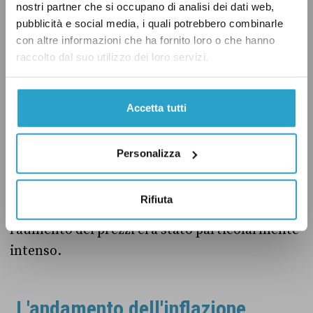
nostri partner che si occupano di analisi dei dati web,
pubblicità e social media, i quali potrebbero combinarle
Davvero la produzione
LEGGI ANCHE:
con altre informazioni che ha fornito loro o che hanno
raccolto dal suo utilizzo dei loro servizi.
industriale non cala più, come dice Meloni?
Accetta tutti
L’inflazione resta contenuta
Tra gennaio e novembre 2025 il tasso di
Personalizza
inflazione è stato pari all’1,1 per cento, in linea
con l’anno precedente e nettamente inferiore
Rifiuta
ai valori del biennio 2022-2023, quando
l’aumento dei prezzi era stato particolarmente
intenso.