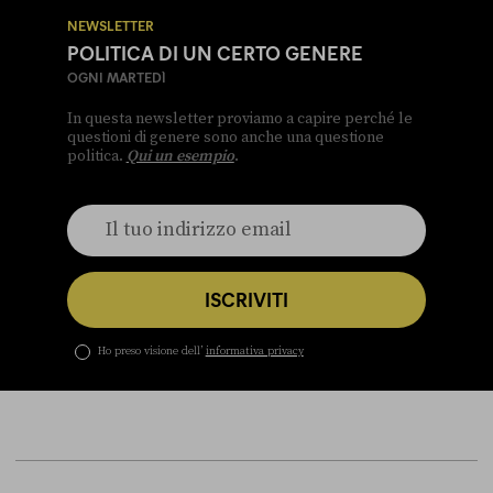
NEWSLETTER
POLITICA DI UN CERTO GENERE
OGNI MARTEDÌ
In questa newsletter proviamo a capire perché le
questioni di genere sono anche una questione
politica.
Qui un esempio
.
ISCRIVITI
Ho preso visione dell’
informativa privacy