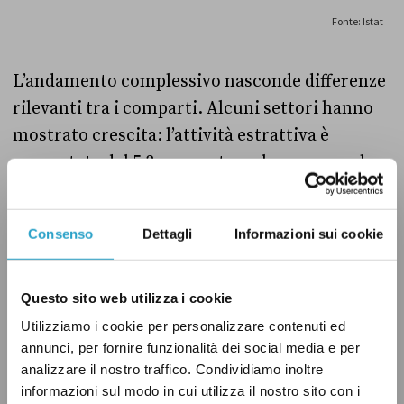
L’andamento complessivo nasconde differenze
rilevanti tra i comparti. Alcuni settori hanno
mostrato crescita: l’attività estrattiva è
aumentata del 5,2 per cento su base annua, la
metallurgia del 2,7 per cento, la produzione di
articoli in gomma e materie plastiche del 2,1
Consenso
Dettagli
Informazioni sui cookie
per cento. Le flessioni più marcate hanno
invece interessato la fabbricazione di prodotti
chimici (-6,6 per cento), le industrie tessili,
Questo sito web utilizza i cookie
dell’abbigliamento e della pelletteria (-5 per
Utilizziamo i cookie per personalizzare contenuti ed
annunci, per fornire funzionalità dei social media e per
cento), e la produzione di carbone e prodotti
analizzare il nostro traffico. Condividiamo inoltre
petroliferi raffinati (-4,6 per cento).
informazioni sul modo in cui utilizza il nostro sito con i