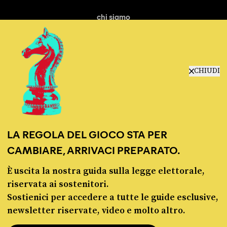
chi siamo
manifesto
redazione
progetti
lavora con noi
CHIUDI
contattaci
LA REGOLA DEL GIOCO STA PER
CAMBIARE, ARRIVACI PREPARATO.
È uscita la nostra guida sulla legge elettorale,
© Pagella Politica 2012 - 2026
riservata ai sostenitori.
Sostienici per accedere a tutte le guide esclusive,
Pagella Politica è una testata registrata presso il Tribunale di Milano, n. 55 del 8
newsletter riservate, video e molto altro.
marzo 2021. ISSN 2974-9387