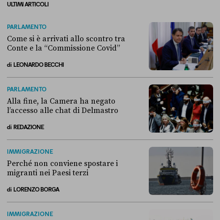
ULTIMI ARTICOLI
PARLAMENTO
Come si è arrivati allo scontro tra
Conte e la “Commissione Covid”
di
LEONARDO BECCHI
Come si è arrivati allo scontro tra Conte e la “Commissione Covid”
PARLAMENTO
Alla fine, la Camera ha negato
l’accesso alle chat di Delmastro
di
REDAZIONE
Alla fine, la Camera ha negato l’accesso alle chat di Delmastro
IMMIGRAZIONE
Perché non conviene spostare i
migranti nei Paesi terzi
di
LORENZO BORGA
Perché non conviene spostare i migranti nei Paesi terzi
IMMIGRAZIONE