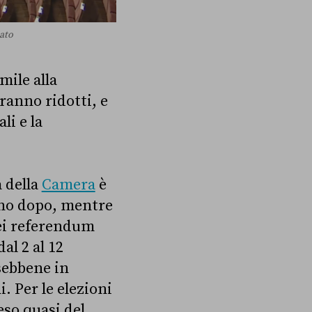
nato
mile alla
ranno ridotti, e
i e la
a della
Camera
è
rno dopo, mentre
ei referendum
al 2 al 12
sebbene in
. Per le elezioni
so quasi del