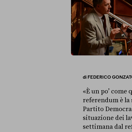
di
FEDERICO GONZAT
«È un po’ come q
referendum è la s
Partito Democrat
situazione dei l
settimana dal re