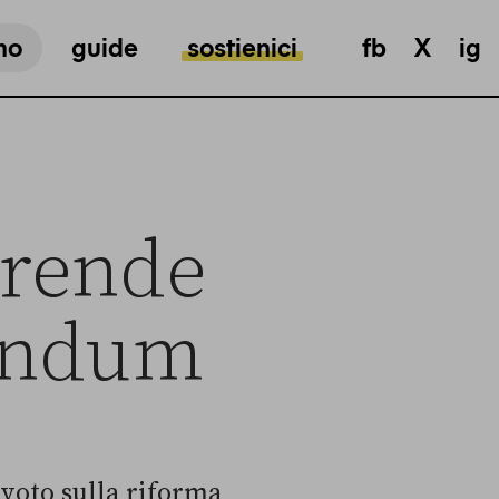
mo
guide
sostienici
fb
X
ig
prende
rendum
voto sulla riforma