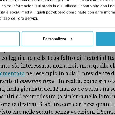
r un evento per il Sì insieme alla presidente
inoltre informazioni sul modo in cui utilizza il nostro sito con i 
entre sul fronte opposto la segretaria del PD
icità e social media, i quali potrebbero combinarle con altre inform
lizzo dei loro servizi.
con i principali esponenti del partito per fa
il No.
Personalizza
i senatori, soprattutto di quelli dei partiti 
e polemica. «Tutta la parte della maggioranza
colleghi uno della Lega l’altro di Fratelli d’Ita
nto sia interessata, non a noi, ma a quello ch
mmentato
per esempio in aula il presidente di
rante il
question time
. In realtà, come si no
ori, nella giornata del 12 marzo c’è stata una 
artiti di centrodestra (a sinistra nella foto in
ione (a destra). Stabilire con certezza quanti
visto che nelle sedute senza votazioni il Sena