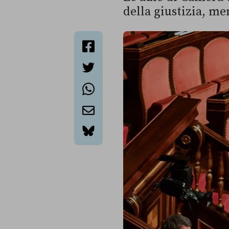
della giustizia, me
facebook
twitter
whatsapp
email
bluesky