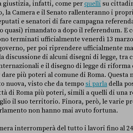
 giustizia, infatti, come per
quelli
su cittadi
, la Camera e il Senato rallenteranno i propri
deputati e senatori di fare campagna referendar
(o quasi) rimandato a dopo il referendum. E c
 sono terminati ufficialmente venerdì 13 marzo
 governo, per poi riprendere ufficialmente m
a discussione di alcuni disegni di legge, tra cu
nternazionali e il disegno di legge di riforma 
 dare più poteri al comune di Roma. Questa 
to nuova, visto che da tempo
si parla
della pos
ttà di Roma più poteri, simili a quelli di una 
lio il suo territorio. Finora, però, le varie p
arlamento non hanno mai avuto fortuna.
amera interromperà del tutto i lavori fino al 24