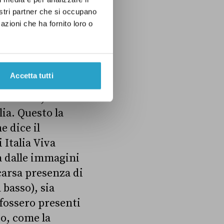
 del Consiglio
nostri partner che si occupano
 Elly Schlein è
azioni che ha fornito loro o
re campagna
Accetta tutti
di maggioranza, ha
 è vuota, ci sono
lia. Questo la
e dice il
 Italia Viva
ta dalle immagini
scarsa presenza di
 basso), sia
 fossero presenti
to, come la