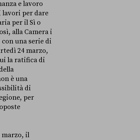
nanza e lavoro
 lavori per dare
ia per il Sì o
osì, alla Camera i
 con una serie di
artedì 24 marzo,
i la ratifica di
della
non è una
sibilità di
regione, per
roposte
 marzo, il