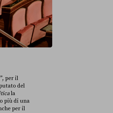
, per il
eputato del
tica
la
o più di una
che per il