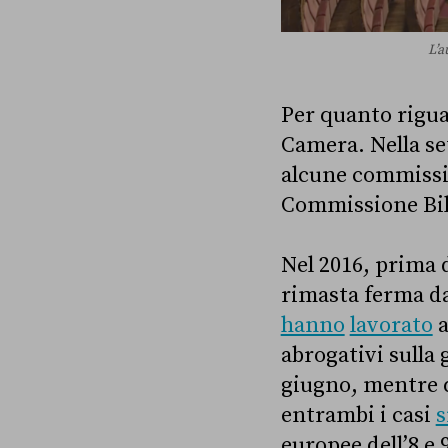
L’a
Per quanto riguar
Camera. Nella se
alcune commissio
Commissione Bila
Nel 2016, prima d
rimasta ferma dal
hanno
lavorato
a
abrogativi sulla g
giugno, mentre 
entrambi i casi
s
europee dell’8 e