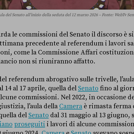
ula del Senato all’inizio della seduta del 12 marzo 2026 – Fonte: WebTv Se
da le commissioni del Senato il discorso è si
ttimana precedente al referendum i lavori sa
ni, come la Commissione Affari costituzional
ncio non si riuniranno affatto.
el referendum abrogativo sulle trivelle, l’aul
 14 al 17 aprile, quella del
Senato
fino al gio
lcune commissioni. Nel 2022, in occasione d
iustizia, l’aula della
Camera
è rimasta ferma d
quella del
Senato
dal 31 maggio al 13 giugno, 
iano
proseguiti
i lavori di alcune commissioni
 9 giugno 2024,
Camera
e
Senato
avevano sospe