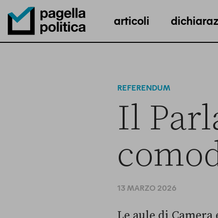
articoli
dichiaraz
Pagella Politica Logo
REFERENDUM
Il Par
comod
13 MARZO 2026
Le aule di Camera 