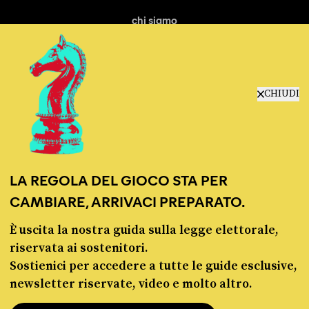
chi siamo
manifesto
redazione
progetti
lavora con noi
CHIUDI
contattaci
LA REGOLA DEL GIOCO STA PER
CAMBIARE, ARRIVACI PREPARATO.
È uscita la nostra guida sulla legge elettorale,
© Pagella Politica 2012 - 2026
riservata ai sostenitori.
Sostienici per accedere a tutte le guide esclusive,
Pagella Politica è una testata registrata presso il Tribunale di Milano, n. 55 del 8
newsletter riservate, video e molto altro.
marzo 2021. ISSN 2974-9387