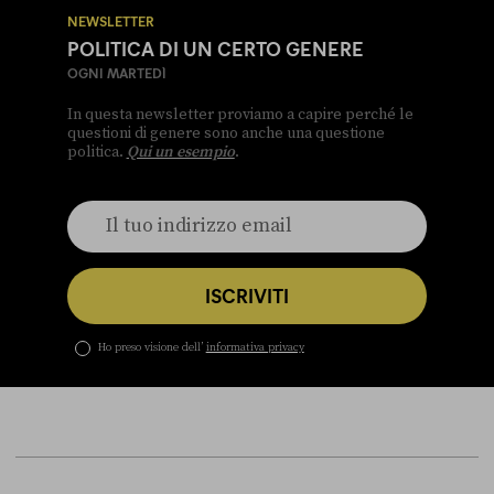
NEWSLETTER
POLITICA DI UN CERTO GENERE
OGNI MARTEDÌ
In questa newsletter proviamo a capire perché le
questioni di genere sono anche una questione
politica.
Qui un esempio
.
ISCRIVITI
Ho preso visione dell’
informativa privacy