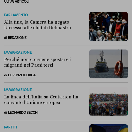
ULTIMI ARTICOLI
PARLAMENTO
Alla fine, la Camera ha negato
l’accesso alle chat di Delmastro
di
REDAZIONE
Alla fine, la Camera ha negato l’accesso alle chat di Delmastro
IMMIGRAZIONE
Perché non conviene spostare i
migranti nei Paesi terzi
di
LORENZO BORGA
Perché non conviene spostare i migranti nei Paesi terzi
IMMIGRAZIONE
La linea dell’Italia su Ceuta non ha
convinto l’Unione europea
di
LEONARDO BECCHI
La linea dell’Italia su Ceuta non ha convinto l’Unione europea
PARTITI