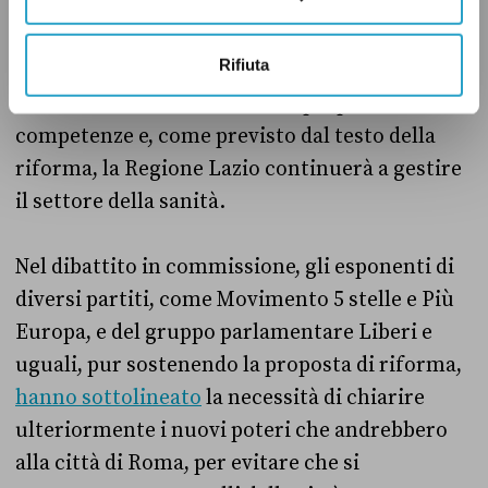
Stato per stabilire «le forme di coordinamento
tra la Regione Lazio e Roma Capitale». In
Rifiuta
sostanza, i due enti dovranno trovare un
accordo in cui stabiliranno le proprie
competenze e, come previsto dal testo della
riforma, la Regione Lazio continuerà a gestire
il settore della sanità.
Nel dibattito in commissione, gli esponenti di
diversi partiti, come Movimento 5 stelle e Più
Europa, e del gruppo parlamentare Liberi e
uguali, pur sostenendo la proposta di riforma,
hanno sottolineato
la necessità di chiarire
ulteriormente i nuovi poteri che andrebbero
alla città di Roma, per evitare che si