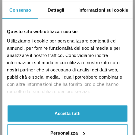
Capitale»,
ha detto
Gualtieri. «Adesso
lavoriamo tutti insieme per mandare avanti
Consenso
Dettagli
Informazioni sui cookie
questo percorso di riforma sia perché si possa
avere al più presto, in coerenza con l’indirizzo
Questo sito web utilizza i cookie
espresso dal voto di oggi, una legge statale e
Utilizziamo i cookie per personalizzare contenuti ed
una regionale che facciano da apripista al
annunci, per fornire funzionalità dei social media e per
successivo passo costituzionale».
analizzare il nostro traffico. Condividiamo inoltre
informazioni sul modo in cui utilizza il nostro sito con i
nostri partner che si occupano di analisi dei dati web,
Nel caso venisse approvata in via definitiva, la
pubblicità e social media, i quali potrebbero combinarle
proposta di riforma costituzionale prevede
con altre informazioni che ha fornito loro o che hanno
infatti un periodo di due anni dall’entrata in
raccolto dal suo utilizzo dei loro servizi.
vigore per organizzare i nuovi poteri di Roma
ed evitare che si sovrappongano a quelli della
Accetta tutti
Regione Lazio. Il testo della proposta stabilisce
infatti che sarà necessaria una legge dello
Personalizza