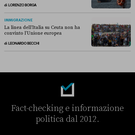
di
LORENZO BORGA
Perché non conviene spostare i migranti nei Paesi terzi
IMMIGRAZIONE
La linea dell’Italia su Ceuta non ha
convinto l’Unione europea
di
LEONARDO BECCHI
La linea dell’Italia su Ceuta non ha convinto l’Unione europea
Fact-checking e informazione
politica dal 2012.