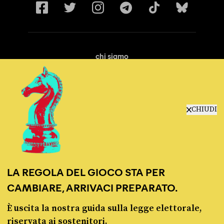
chi siamo
manifesto
redazione
progetti
lavora con noi
CHIUDI
contattaci
LA REGOLA DEL GIOCO STA PER
CAMBIARE, ARRIVACI PREPARATO.
È uscita la nostra guida sulla legge elettorale,
© Pagella Politica 2012 - 2026
riservata ai sostenitori.