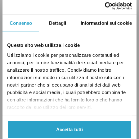
sulla stessa buccia di banana».
Nella stessa intervista, il senatore di Forza
Consenso
Dettagli
Informazioni sui cookie
Italia ha rivendicato il carattere ispettivo della
sua iniziativa e che se i produttori avessero le
Questo sito web utilizza i cookie
«carta in regola» potranno spiegarlo durante
Utilizziamo i cookie per personalizzare contenuti ed
le verifiche richieste al ministero.
annunci, per fornire funzionalità dei social media e per
analizzare il nostro traffico. Condividiamo inoltre
informazioni sul modo in cui utilizza il nostro sito con i
Le risposte della produzione e UNITA
nostri partner che si occupano di analisi dei dati web,
pubblicità e social media, i quali potrebbero combinarle
Nel frattempo, Movimenti Production e
con altre informazioni che ha fornito loro o che hanno
DogHead Animation hanno respinto le accuse.
raccolto dal suo utilizzo dei loro servizi.
In una nota, le due società
hanno parlato
di un
«attacco inaccettabile» basato su accuse
Accetta tutti
anonime e «prive di alcuna attendibilità».