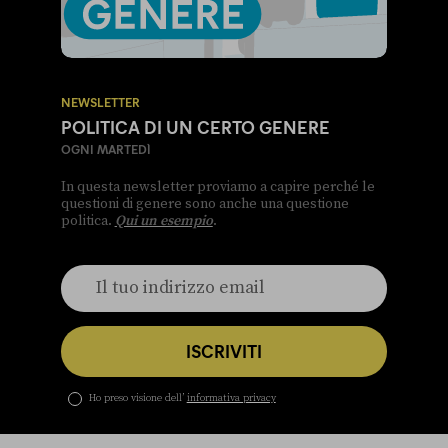
NEWSLETTER
POLITICA DI UN CERTO GENERE
OGNI MARTEDÌ
In questa newsletter proviamo a capire perché le
questioni di genere sono anche una questione
politica.
Qui un esempio
.
ISCRIVITI
Ho preso visione dell’
informativa privacy