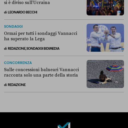
si è diviso sull’Ucraina
di
LEONARDO BECCHI
Breve storia di come il “campo largo” si è diviso sull’Ucraina
SONDAGGI
Ormai per tutti i sondaggi Vannacci
ha superato la Lega
di
REDAZIONE, SONDAGGI BIDIMEDIA
Ormai per tutti i sondaggi Vannacci ha superato la Lega
CONCORRENZA
Sulle concessioni balneari Vannacci
racconta solo una parte della storia
di
REDAZIONE
Sulle concessioni balneari Vannacci racconta solo una parte della sto