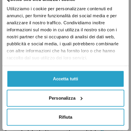
del quarto esecutivo Berlusconi, così come
Utilizziamo i cookie per personalizzare contenuti ed
durante i governi Renzi, Gentiloni e Draghi. I
annunci, per fornire funzionalità dei social media e per
cali più forti sono stati registrati a causa la
analizzare il nostro traffico. Condividiamo inoltre
pandemia, durante il secondo governo Conte,
informazioni sul modo in cui utilizza il nostro sito con i
nella prima metà del quarto governo
nostri partner che si occupano di analisi dei dati web,
pubblicità e social media, i quali potrebbero combinarle
Berlusconi, durante il primo governo Conte e
con altre informazioni che ha fornito loro o che hanno
all’inizio del secondo governo Berlusconi.
raccolto dal suo utilizzo dei loro servizi.
Il Movimento 5 Stelle e Fratelli
LEGGI ANCHE:
Accetta tutti
d’Italia devono leggere meglio il Financial
Times
Personalizza
Rifiuta
Come va nel resto d’Europa