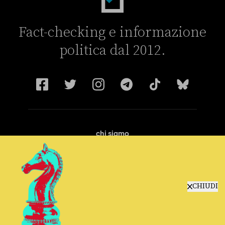
Fact-checking e informazione
politica dal 2012.
chi siamo
manifesto
redazione
progetti
lavora con noi
CHIUDI
contattaci