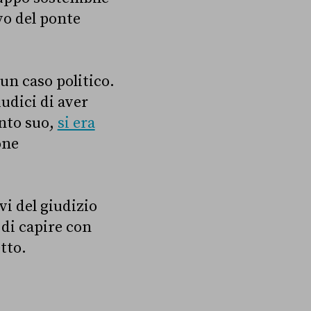
ivo del ponte
 un caso politico.
iudici di aver
anto suo,
si era
one
vi del giudizio
 di capire con
tto.