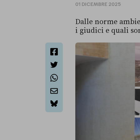
01 DICEMBRE 2025
Dalle norme ambien
i giudici e quali so
facebook
twitter
whatsapp
email
bluesky