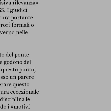
isiva rilevanza»
S. I giudici
ttura portante
rori formali o
overno nelle
to del ponte
che godono del
u questo punto,
esso un parere
erare questo
ura eccezionale
disciplina le
ndo i «motivi