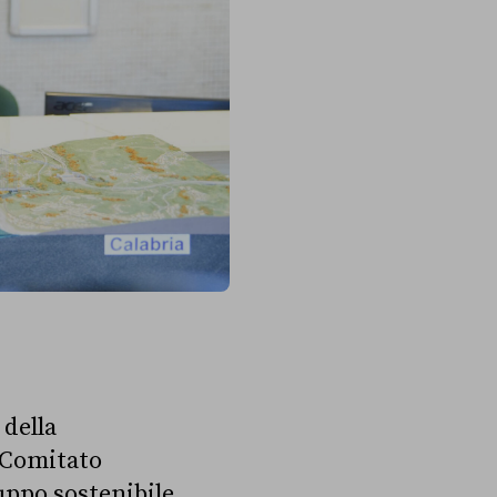
 della
l Comitato
uppo sostenibile