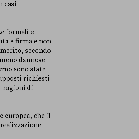
n casi
ze formali e
data e firma e non
l merito, secondo
ve meno dannose
erno sono state
upposti richiesti
 ragioni di
 europea, che il
 realizzazione