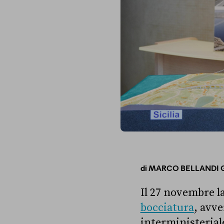
di
MARCO BELLANDI G
Il 27 novembre l
bocciatura
, avve
interministerial