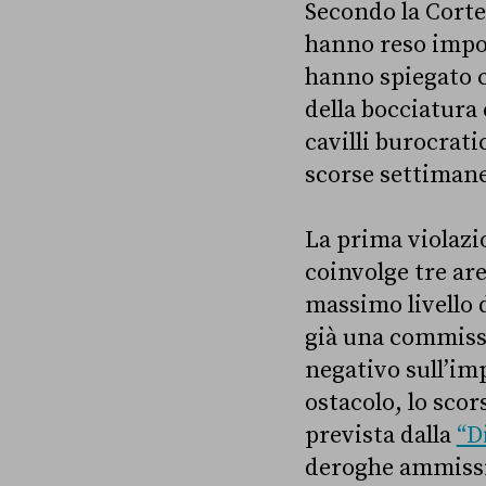
Secondo la Corte
hanno reso imposs
hanno spiegato c
della bocciatura
cavilli burocrat
scorse settimane
La prima violazio
coinvolge tre ar
massimo livello 
già una commissi
negativo sull’im
ostacolo, lo scor
prevista dalla
“D
deroghe ammissibi