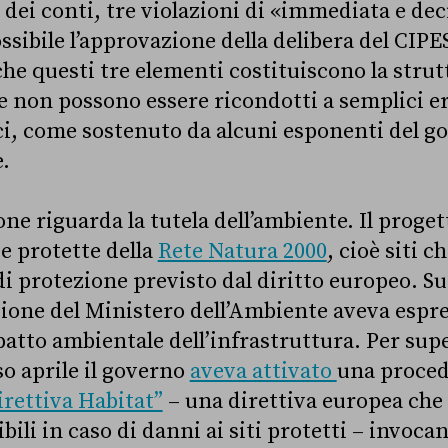
 dei conti, tre violazioni di «immediata e dec
ibile l’approvazione della delibera del CIPES
he questi tre elementi costituiscono la stru
 e non possono essere ricondotti a semplici er
ici, come sostenuto da alcuni esponenti del g
.
ne riguarda la tutela dell’ambiente. Il proget
ee protette della
Rete Natura 2000
, cioè siti 
di protezione previsto dal diritto europeo. S
one del Ministero dell’Ambiente aveva espr
patto ambientale dell’infrastruttura. Per sup
so aprile il governo
aveva attivato
una proced
irettiva Habitat”
– una direttiva europea che 
li in caso di danni ai siti protetti – invoca