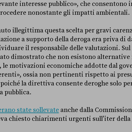
levante interesse pubblico», che consentono i
procedere nonostante gli impatti ambientali.
uto illegittima questa scelta per gravi caren
elazione a supporto della deroga era priva di 
ividuare il responsabile delle valutazioni. Su
stato dimostrato che non esistono alternati
ù, le motivazioni economiche addotte dal gov
renti», ossia non pertinenti rispetto ai pres
 poiché la direttiva consente deroghe solo per
a pubblica.
erano state sollevate
anche dalla Commissione
a chiesto chiarimenti urgenti sull’iter della