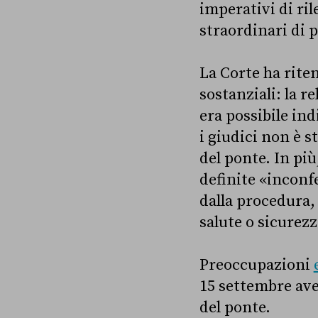
imperativi di ri
straordinari di 
La Corte ha riten
sostanziali: la r
era possibile ind
i giudici non è 
del ponte. In pi
definite «inconfe
dalla procedura,
salute o sicurezz
Preoccupazioni
15 settembre avev
del ponte.