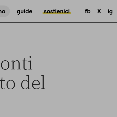
mo
guide
sostienici
fb
X
ig
conti
to del