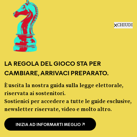
CHIUDI
ECONOMIA
GOVERNO MELONI
LA REGOLA DEL GIOCO STA PER
CAMBIARE, ARRIVACI PREPARATO.
CONDIVIDI
twitter
email
bluesky
facebook
whatsapp
È uscita la nostra guida sulla legge elettorale,
LEGGI LA NOSTRA POLITICA DELLE CORREZIONI
riservata ai sostenitori.
Sostienici per accedere a tutte le guide esclusive,
newsletter riservate, video e molto altro.
INIZIA AD INFORMARTI MEGLIO