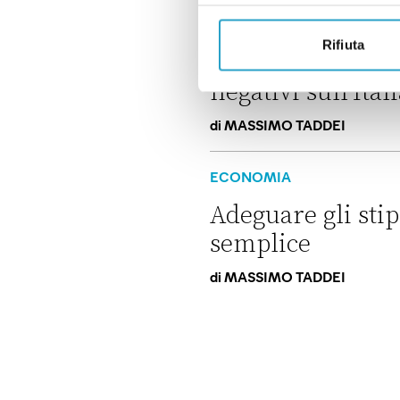
La nuova tassa europea per c
ECONOMIA
Rifiuta
No, l’economia r
negativi sull’Ital
di
MASSIMO TADDEI
No, l’economia reale non sment
ECONOMIA
Adeguare gli stip
semplice
di
MASSIMO TADDEI
Adeguare gli stipendi all’infl