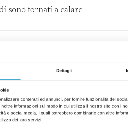
di sono tornati a calare
ti a calare
potrebbe cambiare il modo in cui
Dettagli
biare il modo in cui paghiamo
ookie
uropea per contrastare Temu e
nalizzare contenuti ed annunci, per fornire funzionalità dei socia
inoltre informazioni sul modo in cui utilizza il nostro sito con i 
olpire i consumatori
icità e social media, i quali potrebbero combinarle con altre inform
lizzo dei loro servizi.