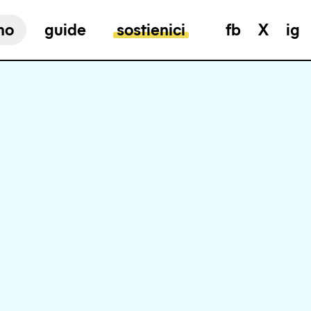
mo
guide
sostienici
fb
X
ig