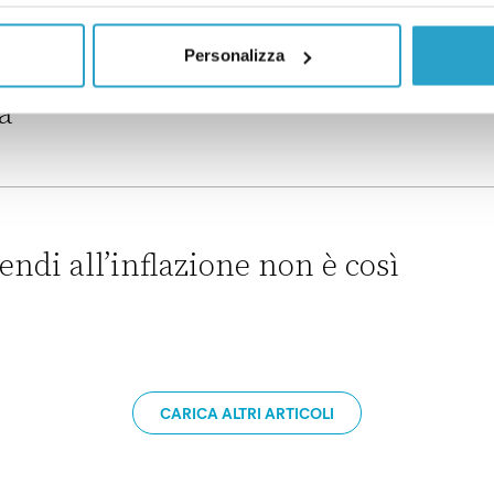
ontrastare Temu e Shein potrebbe colpire i consumatori
Personalizza
eale non smentisce i messaggi
ia
isce i messaggi negativi sull’Italia
endi all’inflazione non è così
azione non è così semplice
CARICA ALTRI ARTICOLI