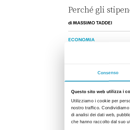
Perché gli stipen
di
MASSIMO TADDEI
Perché gli stipendi sono torna
ECONOMIA
L’euro digitale 
paghiamo
di
MASSIMO TADDEI
Consenso
L’euro digitale potrebbe cam
ECONOMIA
Questo sito web utilizza i c
La nuova tassa e
Utilizziamo i cookie per perso
nostro traffico. Condividiamo 
Shein potrebbe c
di analisi dei dati web, pubbl
di
MASSIMO TADDEI
che hanno raccolto dal suo uti