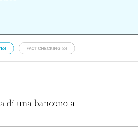
16)
FACT CHECKING (6)
ta di una banconota
nconota