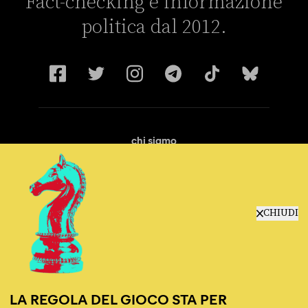
Fact-checking e informazione
politica dal 2012.
chi siamo
manifesto
redazione
progetti
lavora con noi
CHIUDI
contattaci
LA REGOLA DEL GIOCO STA PER