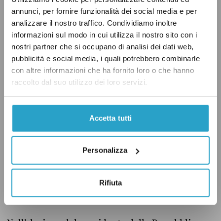
semplicemente “il Colle” oppure “il Quirinale”.
annunci, per fornire funzionalità dei social media e per
analizzare il nostro traffico. Condividiamo inoltre
informazioni sul modo in cui utilizza il nostro sito con i
Quorum
nostri partner che si occupano di analisi dei dati web,
pubblicità e social media, i quali potrebbero combinarle
Il numero di voti necessario per eleggere il
con altre informazioni che ha fornito loro o che hanno
capo dello Stato varia a seconda della
raccolto dal suo utilizzo dei loro servizi.
votazione. Nelle prime tre votazioni il
quorum
corrisponde
alla maggioranza dei due
Accetta tutti
terzi dei “grandi elettori” (ossia 673 per
quest’anno), mentre dalla quarta votazione in
Personalizza
poi basta la maggioranza assoluta: il 50 per
cento dei voti più uno (ossia 505).
Rifiuta
Scrutinio