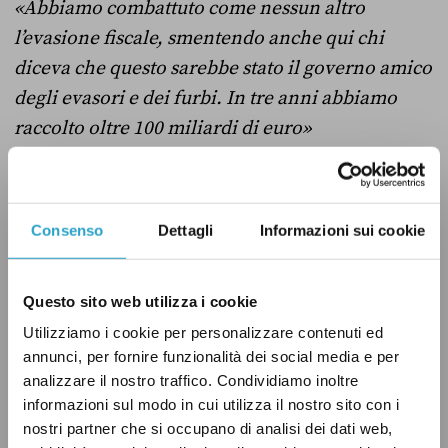
«Abbiamo combattuto come nessun altro
l’evasione fiscale, smentendo anche qui chi
diceva che questo sarebbe stato il governo amico
degli evasori e dei furbi. In tre anni abbiamo
raccolto oltre 100 miliardi di euro»
Qui la presidente del Consiglio esagera. Come
abbiamo raccontato
in un altro fact-checking
,
Consenso
Dettagli
Informazioni sui cookie
Meloni gonfia i meriti del governo sul
contrasto all’evasione fiscale. Secondo i dati
Questo sito web utilizza i cookie
dell’Agenzia delle entrate dal 2023 a oggi
sono
Utilizziamo i cookie per personalizzare contenuti ed
stati recuperati
circa 80 miliardi di euro, e
annunci, per fornire funzionalità dei social media e per
questa cifra si inserisce in un aumento del
analizzare il nostro traffico. Condividiamo inoltre
recupero dell’evasione fiscale che è in crescita
informazioni sul modo in cui utilizza il nostro sito con i
da almeno un decennio.
nostri partner che si occupano di analisi dei dati web,