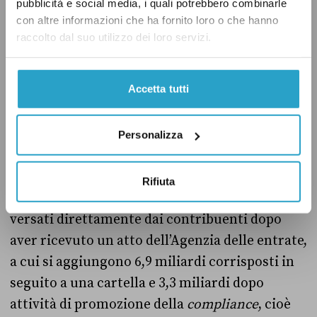
pubblicità e social media, i quali potrebbero combinarle
con altre informazioni che ha fornito loro o che hanno
Inoltre, bisogna considerare da dove arriva il
raccolto dal suo utilizzo dei loro servizi.
recupero: è frutto di una maggiore efficacia dei
controlli ordinari o è dovuta a misure
Accetta tutti
straordinarie volute dal governo? Ad esempio,
nel 2025
sono stati recuperati
26,1 miliardi di
euro grazie alle attività ordinarie di controllo,
Personalizza
il 14 per cento in più rispetto al 2024. La
crescita dipende soprattutto dai versamenti
Rifiuta
volontari: 15,9 miliardi di euro sono stati
versati direttamente dai contribuenti dopo
aver ricevuto un atto dell’Agenzia delle entrate,
a cui si aggiungono 6,9 miliardi corrisposti in
seguito a una cartella e 3,3 miliardi dopo
attività di promozione della
compliance
, cioè