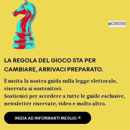
CHIUDI
Bisogna però specificare che il dibattito
LA REGOLA DEL GIOCO STA PER
politico sul finanziamento della sanità non
CAMBIARE, ARRIVACI PREPARATO.
riguarda solo i numeri in valori assoluti, ma
È uscita la nostra guida sulla legge elettorale,
anche il rapporto tra il finanziamento e il
riservata ai sostenitori.
Prodotto interno lordo (PIL), e tenendo conto
Sostienici per accedere a tutte le guide esclusive,
dell’inflazione. Questi dati sono utili per capire
newsletter riservate, video e molto altro.
quanto pesa la sanità sull’economia. Come
INIZIA AD INFORMARTI MEGLIO
abbiamo spiegato
in questo articolo
, se si
analizza il rapporto tra il finanziamento e il