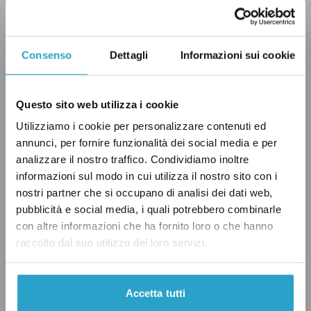
ritorno al loro lavoro originario. L’obiettivo,
come
spiega
un dossier del Senato, è quello di
Consenso
Dettagli
Informazioni sui cookie
realizzare «una più accentuata separazione tra
politica e magistratura».
Questo sito web utilizza i cookie
Con la riforma, un magistrato potrà entrare in
Utilizziamo i cookie per personalizzare contenuti ed
politica, come accade già oggi, ma
annunci, per fornire funzionalità dei social media e per
analizzare il nostro traffico. Condividiamo inoltre
candidandosi in una regione diversa rispetto a
informazioni sul modo in cui utilizza il nostro sito con i
quella dove ha lavorato nei tre anni precedenti
nostri partner che si occupano di analisi dei dati web,
e senza percepire più il proprio compenso da
pubblicità e social media, i quali potrebbero combinarle
magistrato. Se un magistrato viene eletto e poi
con altre informazioni che ha fornito loro o che hanno
raccolto dal suo utilizzo dei loro servizi.
decide di ritornare al proprio lavoro originario,
non potrà ricoprire ruoli che riguardino
l’applicazione delle leggi, ma avrà incarichi
Accetta tutti
amministrativi. Se un magistrato, invece, va in