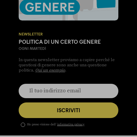
NEWSLETTER
POLITICA DI UN CERTO GENERE
OGNI MARTEDÌ
In questa newsletter proviamo a capire perché le
questioni di genere sono anche una questione
politica.
Qui un esempio
.
ISCRIVITI
Ho preso visione dell’
informativa privacy