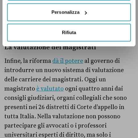
aspettativa per lavorare in un ministero, non
Personalizza
potrà poi tornare al proprio lavoro originario
prima che siano passati almeno tre anni.
Rifiuta
La valutazione dei magistrati
Infine, la riforma
dà il potere
al governo di
introdurre un nuovo sistema di valutazione
delle carriere dei magistrati. Oggi un
magistrato
è valutato
ogni quattro anni dai
consigli giudiziari, organi collegiali che sono
presenti nei 26 distretti di Corte d’appello in
tutta Italia. Nella valutazione non possono
partecipare gli avvocati o i professori
universitari esperti di diritto, ma solo i