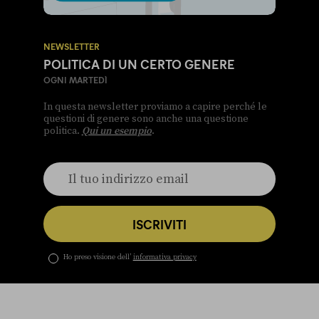
NEWSLETTER
POLITICA DI UN CERTO GENERE
OGNI MARTEDÌ
In questa newsletter proviamo a capire perché le
questioni di genere sono anche una questione
politica.
Qui un esempio
.
ISCRIVITI
Ho preso visione dell’
informativa privacy