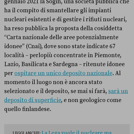
gennaio 2021 la Sogin, una società pubblica che
ha il compito di smantellare gli impianti
nucleari esistenti e di gestire i rifiuti nucleari,
ha reso pubblica la proposta della cosiddetta
“Carta nazionale delle aree potenzialmente
idonee” (Cnai), dove sono state indicate 67
località – perlopiù concentrate in Piemonte,
Lazio, Basilicata e Sardegna – ritenute idonee
per
ospitare un unico deposito nazionale
. Al
momento il luogo non è ancora stato
selezionato e il deposito, se mai si farà,
sarà un
deposito di superficie
, e non geologico come
quello finlandese.
La Lega vuole il nucleare ma
LEGGI ANCHE: