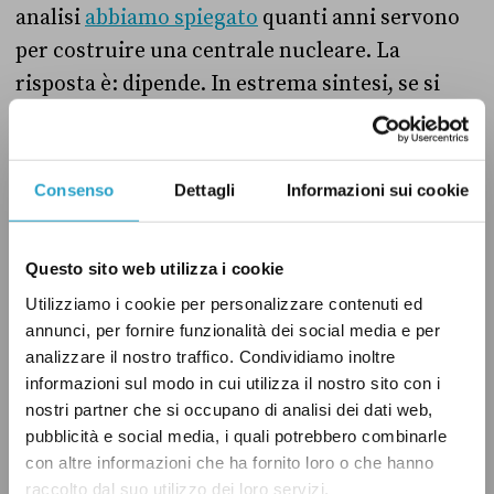
analisi
abbiamo spiegato
quanti anni servono
per costruire una centrale nucleare. La
risposta è: dipende. In estrema sintesi, se si
prendono gli anni più recenti, ci vogliono
almeno tra i sette e i dieci anni per costruire
una centrale: in alcuni casi c’è voluto meno
Consenso
Dettagli
Informazioni sui cookie
tempo, in alcuni casi di più. I tempi si
velocizzano o allungano a seconda dei Paesi.
Questo sito web utilizza i cookie
Storicamente gli Stati più veloci a costruire
Utilizziamo i cookie per personalizzare contenuti ed
reattori nucleari sono stati la Cina, il Giappone
annunci, per fornire funzionalità dei social media e per
e la Corea del Sud. Per quanto riguarda le
analizzare il nostro traffico. Condividiamo inoltre
tempistiche più recenti di Paesi come Francia,
informazioni sul modo in cui utilizza il nostro sito con i
nostri partner che si occupano di analisi dei dati web,
Stati Uniti e Regno Unito, i dati scarseggiano
pubblicità e social media, i quali potrebbero combinarle
per il ridotto numero di reattori in costruzione
con altre informazioni che ha fornito loro o che hanno
negli ultimi anni.
raccolto dal suo utilizzo dei loro servizi.