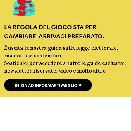
chi siamo
LA REGOLA DEL GIOCO STA PER
manifesto
CAMBIARE, ARRIVACI PREPARATO.
redazione
progetti
È uscita la nostra guida sulla legge elettorale,
lavora con noi
riservata ai sostenitori.
contattaci
Sostienici per accedere a tutte le guide esclusive,
newsletter riservate, video e molto altro.
INIZIA AD INFORMARTI MEGLIO
© Pagella Politica 2012 - 2026
Pagella Politica è una testata registrata presso il Tribunale di Milano, n. 55 del 8