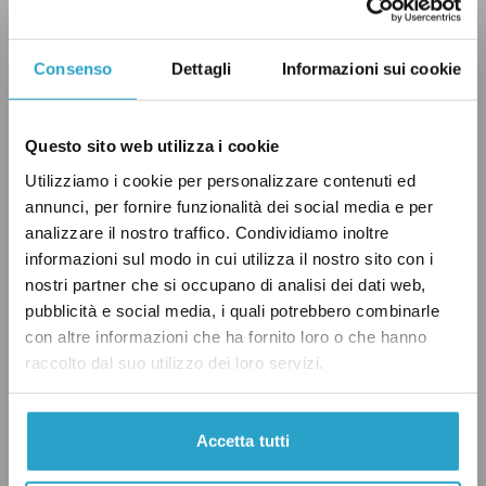
nessuna sottoscrizione per candidarsi alle
elezioni comunali. Il provvedimento approvato
Consenso
Dettagli
Informazioni sui cookie
dal Senato
stabilisce
che per presentare una
lista nei comuni tra i 751 e mille abitanti
saranno necessarie tra le 15 e le 30 firme; in
Questo sito web utilizza i cookie
quelli tra 501 e 750 abitanti tra le dieci e le 20
Utilizziamo i cookie per personalizzare contenuti ed
annunci, per fornire funzionalità dei social media e per
firme, mentre nei comuni con meno di 500
analizzare il nostro traffico. Condividiamo inoltre
abitanti saranno necessarie tra le cinque e le
informazioni sul modo in cui utilizza il nostro sito con i
dieci firme. «È una norma che assicura la
nostri partner che si occupano di analisi dei dati web,
stabilità dei comuni e soprattutto allontana i
pubblicità e social media, i quali potrebbero combinarle
con altre informazioni che ha fornito loro o che hanno
commissariamenti dai comuni, che provocano
raccolto dal suo utilizzo dei loro servizi.
il blocco dell’attività amministrativa, la stasi
politica e costi maggiori, che devono
sopportare i comuni stessi», ha affermato
Accetta tutti
Pirovano durante l’esame del testo in Senato.