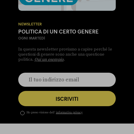
NEWSLETTER
POLITICA DI UN CERTO GENERE
OGNI MARTEDÌ
In questa newsletter proviamo a capire perché le
questioni di genere sono anche una questione
politica.
Qui un esempio
.
ISCRIVITI
Ho preso visione dell’
informativa privacy