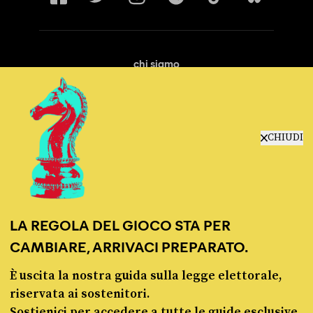
chi siamo
manifesto
redazione
progetti
lavora con noi
CHIUDI
contattaci
LA REGOLA DEL GIOCO STA PER
CAMBIARE, ARRIVACI PREPARATO.
È uscita la nostra guida sulla legge elettorale,
© Pagella Politica 2012 - 2026
riservata ai sostenitori.
Sostienici per accedere a tutte le guide esclusive,