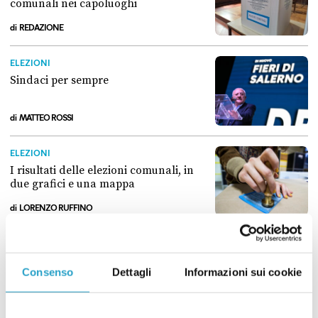
comunali nei capoluoghi
di
REDAZIONE
Il centrosinistra ha vinto le elezioni comunali nei capoluoghi
ELEZIONI
Sindaci per sempre
di
MATTEO ROSSI
Sindaci per sempre
ELEZIONI
I risultati delle elezioni comunali, in
due grafici e una mappa
di
LORENZO RUFFINO
I risultati delle elezioni comunali, in due grafici e una mappa
ELEZIONI
Alle elezioni comunali ha votato il 60
Consenso
Dettagli
Informazioni sui cookie
per cento degli elettori
di
REDAZIONE