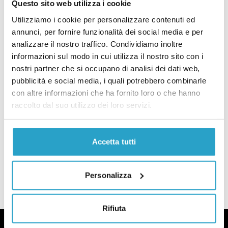
Alle elezioni comunali ha votato il 60 per cento degli elettori
Questo sito web utilizza i cookie
ELEZIONI
Utilizziamo i cookie per personalizzare contenuti ed
Guida alle elezioni comunali del 24 e
annunci, per fornire funzionalità dei social media e per
25 maggio
analizzare il nostro traffico. Condividiamo inoltre
di
LORENZO RUFFINO
informazioni sul modo in cui utilizza il nostro sito con i
Guida alle elezioni comunali del 24 e 25 maggio
nostri partner che si occupano di analisi dei dati web,
ELEZIONI
pubblicità e social media, i quali potrebbero combinarle
Alle elezioni comunali le candidate
con altre informazioni che ha fornito loro o che hanno
sindache sono quasi assenti
raccolto dal suo utilizzo dei loro servizi.
di
MICOL MACCARIO
Alle elezioni comunali le candidate sindache sono quasi assenti
Accetta tutti
CARICA ALTRI ARTICOLI
Personalizza
Rifiuta