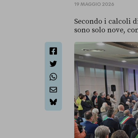
19 MAGGIO 2026
Secondo i calcoli d
sono solo nove, con
facebook
twitter
whatsapp
email
bluesky