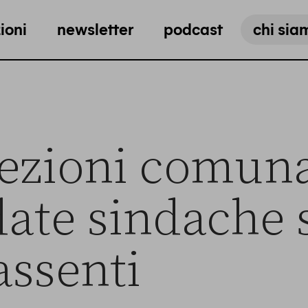
ioni
newsletter
podcast
chi sia
lezioni comuna
ate sindache 
assenti