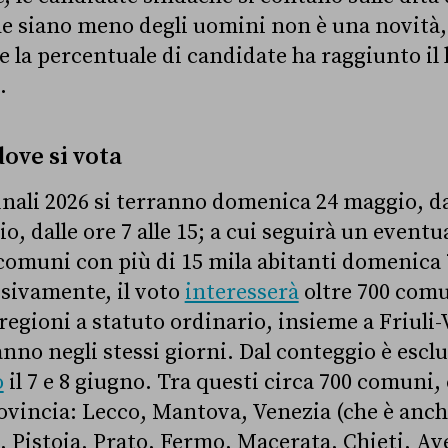
ne siano meno degli uomini non è una novità,
e la percentuale di candidate ha raggiunto il l
.
ove si vota
nali 2026 si terranno domenica 24 maggio, dall
o, dalle ore 7 alle 15; a cui seguirà un eventu
 comuni con più di 15 mila abitanti domenica 
sivamente, il voto
interesserà
oltre 700 comu
egioni a statuto ordinario, insieme a Friuli-
anno negli stessi giorni. Dal conteggio è escl
o
il 7 e 8 giugno. Tra questi circa 700 comuni,
ovincia: Lecco, Mantova, Venezia (che è anch
, Pistoia, Prato, Fermo, Macerata, Chieti, Ave