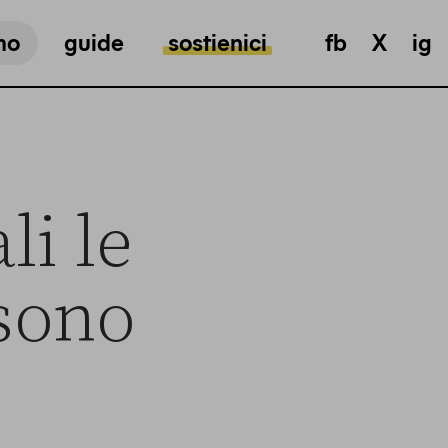
mo
guide
sostienici
fb
X
ig
li le
sono