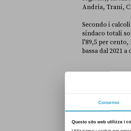
Andria, Trani, C
Secondo i calcoli
sindaco totali s
l’89,5 per cento,
bassa dal 2021 a 
Consenso
Questo sito web utilizza i c
Utilizziamo i cookie per perso