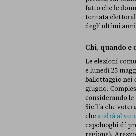
fatto che le don
tornata elettoral
degli ultimi anni
Chi, quando e d
Le elezioni comu
e lunedì 25 maggi
ballottaggio nei
giugno. Comples
considerando le r
Sicilia che voter
che
andrà al vot
capoluoghi di pr
regione), Arezzo