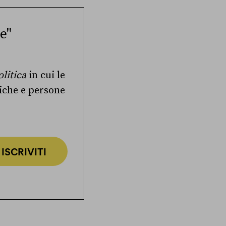
e"
olitica
in cui le
tiche e persone
ISCRIVITI