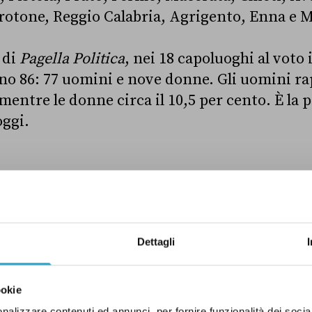
rotone, Reggio Calabria, Agrigento, Enna e 
 di
Pagella Politica
, nei 18 capoluoghi al voto 
ono 86: 77 uomini e nove donne. Gli uomini 
 mentre le donne circa il 10,5 per cento. È la 
oggi.
Dettagli
ookie
nalizzare contenuti ed annunci, per fornire funzionalità dei socia