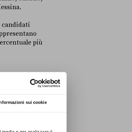
Messina.
i candidati
rappresentano
percentuale più
Informazioni sui cookie
l media e per analizzare il