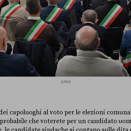
ANSA
dei capoluoghi al voto per le elezioni comunal
probabile che voterete per un candidato uom
e, le candidate sindache si contano sulle dita 