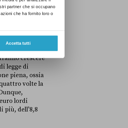
fetti della
nostri partner che si occupano
azioni che ha fornito loro o
ione è aumentata
omia e delle
ere del 7,3 per
Accetta tutti
otranno crescere
di legge di
one piena, ossia
 quattro volte la
 Dunque,
euro lordi
 più, dell’8,8