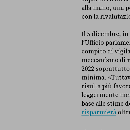
alla mano, una pe
con la rivalutazi
Il 5 dicembre, i
l’Ufficio parlam
compito di vigila
meccanismo di ri
2022 soprattutto 
minima. «Tuttavi
risulta più favor
leggermente meno
base alle stime 
risparmierà
oltr