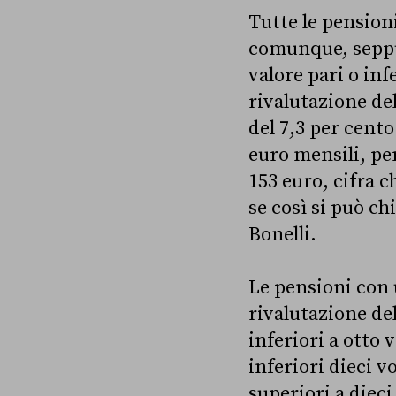
Tutte le pension
comunque, seppur
valore pari o in
rivalutazione de
del 7,3 per cent
euro mensili, pe
153 euro, cifra c
se così si può c
Bonelli.
Le pensioni con 
rivalutazione del
inferiori a otto 
inferiori dieci v
superiori a diec