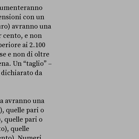
i aumenteranno
ensioni con un
euro) avranno una
r cento, e non
eriore ai 2.100
e e non di oltre
ena. Un “taglio” –
 dichiarato da
ima avranno una
, quelle pari o
, quelle pari o
o), quelle
cento). Numeri