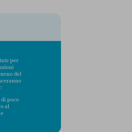
tate per
nsioni
lmeno del
esceranno
T
 di poco
o al
be