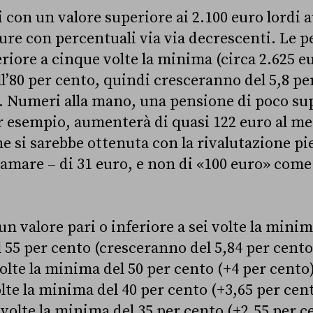
i con un valore superiore ai 2.100 euro lord
e con percentuali via via decrescenti. Le p
feriore a cinque volte la minima (circa 2.625 
ll’80 per cento, quindi cresceranno del 5,8 pe
o. Numeri alla mano, una pensione di poco sup
r esempio, aumenterà di quasi 122 euro al mes
he si sarebbe ottenuta con la rivalutazione pi
hiamare – di 31 euro, e non di «100 euro» come
un valore pari o inferiore a sei volte la min
 55 per cento (cresceranno del 5,84 per cento)
volte la minima del 50 per cento (+4 per cento)
olte la minima del 40 per cento (+3,65 per cent
i volte la minima del 35 per cento (+2,55 per 