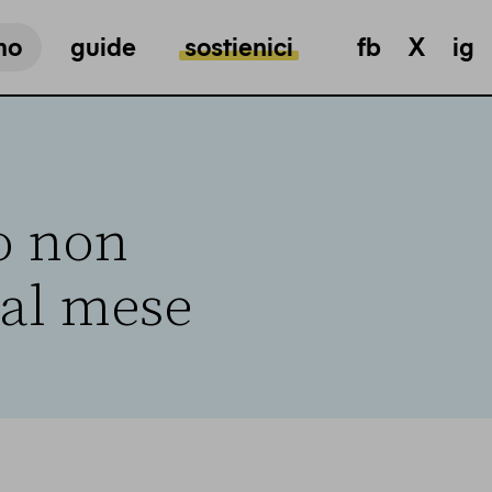
mo
guide
sostienici
fb
X
ig
o non
 al mese