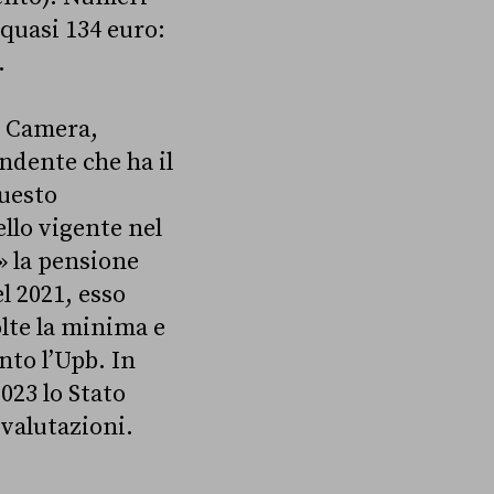
 quasi 134 euro:
.
a Camera,
ndente che ha il
uesto
llo vigente nel
» la pensione
l 2021, esso
olte la minima e
nto l’Upb. In
023 lo Stato
ivalutazioni.