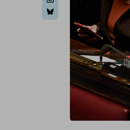
email
bluesky