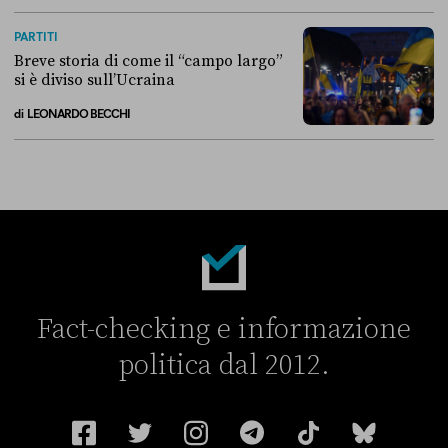
La linea dell’Italia su Ceuta non ha convinto l’Unione europea
PARTITI
Breve storia di come il “campo largo”
si è diviso sull’Ucraina
di
LEONARDO BECCHI
Breve storia di come il “campo largo” si è diviso sull’Ucraina
Fact-checking e informazione
politica dal 2012.