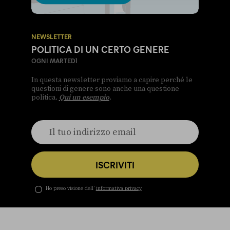
NEWSLETTER
POLITICA DI UN CERTO GENERE
OGNI MARTEDÌ
In questa newsletter proviamo a capire perché le
questioni di genere sono anche una questione
politica.
Qui un esempio
.
ISCRIVITI
Ho preso visione dell’
informativa privacy