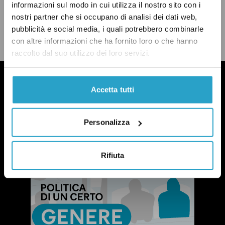
informazioni sul modo in cui utilizza il nostro sito con i
CONDIVIDI
nostri partner che si occupano di analisi dei dati web,
twitter
email
bluesky
facebook
whatsapp
pubblicità e social media, i quali potrebbero combinarle
LEGGI LA NOSTRA POLITICA DELLE CORREZIONI
con altre informazioni che ha fornito loro o che hanno
raccolto dal suo utilizzo dei loro servizi.
Accetta tutti
Personalizza
Rifiuta