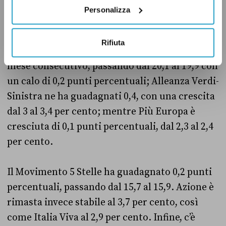
un punto e mezzo percentuale.
Personalizza
Tra i partiti di opposizione il Partito
Rifiuta
Democratico ha perso consensi per il secondo
mese consecutivo, passando dal 20,1 al 19,9 con
un calo di 0,2 punti percentuali; Alleanza Verdi-
Sinistra ne ha guadagnati 0,4, con una crescita
dal 3 al 3,4 per cento; mentre Più Europa è
cresciuta di 0,1 punti percentuali, dal 2,3 al 2,4
per cento.
Il Movimento 5 Stelle ha guadagnato 0,2 punti
percentuali, passando dal 15,7 al 15,9. Azione è
rimasta invece stabile al 3,7 per cento, così
come Italia Viva al 2,9 per cento. Infine, c’è