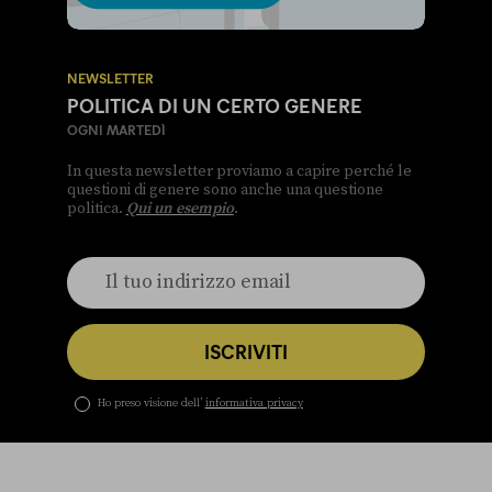
NEWSLETTER
POLITICA DI UN CERTO GENERE
OGNI MARTEDÌ
In questa newsletter proviamo a capire perché le
questioni di genere sono anche una questione
politica.
Qui un esempio
.
ISCRIVITI
Ho preso visione dell’
informativa privacy