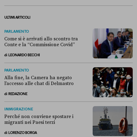
ULTIMI ARTICOLI
PARLAMENTO
Come si è arrivati allo scontro tra
Conte e la “Commissione Covid”
di
LEONARDO BECCHI
Come si è arrivati allo scontro tra Conte e la “Commissione Covid”
PARLAMENTO
Alla fine, la Camera ha negato
l’accesso alle chat di Delmastro
di
REDAZIONE
Alla fine, la Camera ha negato l’accesso alle chat di Delmastro
IMMIGRAZIONE
Perché non conviene spostare i
migranti nei Paesi terzi
di
LORENZO BORGA