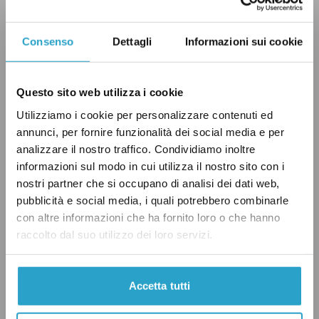
Come sono cambiati i sondaggi a luglio
Consenso
Dettagli
Informazioni sui cookie
Rispetto a
giugno
, i sondaggi hanno registrato
delle piccole variazioni tra i partiti con
Questo sito web utilizza i cookie
l’eccezione di Forza Italia.
Utilizziamo i cookie per personalizzare contenuti ed
annunci, per fornire funzionalità dei social media e per
analizzare il nostro traffico. Condividiamo inoltre
Nella coalizione di governo Fratelli d’Italia ha
informazioni sul modo in cui utilizza il nostro sito con i
guadagnato 0,2 punti percentuali rispetto a
nostri partner che si occupano di analisi dei dati web,
maggio, passando dal 28,9 al 29,1 per cento,
pubblicità e social media, i quali potrebbero combinarle
con altre informazioni che ha fornito loro o che hanno
così come la Lega che è passata dal 8,8 al 9 per
raccolto dal suo utilizzo dei loro servizi.
cento. Forza Italia ha invece perso 1,2 punti
percentuali, scendendo dall’8,7 al 7,5 per cento.
A giugno, in seguito alla
morte di Silvio
Accetta tutti
Berlusconi
, Forza Italia aveva guadagnato oltre