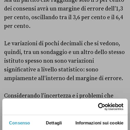
Ma un partito che raggiunge solo il 5 per cento
dei consensi avrà un margine di errore dell’1,3
per cento, oscillando tra il 3,6 per cento e il 6,4
per cento.
Le variazioni di pochi decimali che si vedono,
quindi, tra un sondaggio e un altro dello stesso
istituto spesso non sono variazioni
significative a livello statistico: sono
ampiamente all’interno del margine di errore.
Considerando l’incertezza e i problemi che
possono avere i singoli sondaggi, è sempre
meglio guardare a
medie
che aggregano
diversi sondaggi, come quella elaborata
Consenso
Dettagli
Informazioni sui cookie