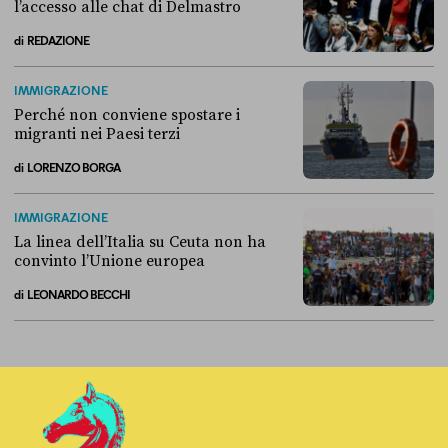
l’accesso alle chat di Delmastro
di
REDAZIONE
Alla fine, la Camera ha negato l’accesso alle chat di Delmastro
IMMIGRAZIONE
Perché non conviene spostare i
migranti nei Paesi terzi
di
LORENZO BORGA
Perché non conviene spostare i migranti nei Paesi terzi
IMMIGRAZIONE
La linea dell’Italia su Ceuta non ha
convinto l’Unione europea
di
LEONARDO BECCHI
La linea dell’Italia su Ceuta non ha convinto l’Unione europea