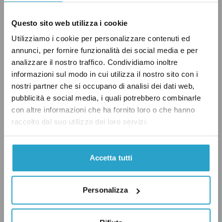
settimanalmente da
YouTrend
, e concentrarsi
sulle tendenze di lungo periodo.
Questo sito web utilizza i cookie
Utilizziamo i cookie per personalizzare contenuti ed
Inoltre, quando leggiamo sondaggi non sulle
annunci, per fornire funzionalità dei social media e per
intenzioni di voto, ma sulle opinioni relative a
analizzare il nostro traffico. Condividiamo inoltre
un determinato tema, è anche importante
informazioni sul modo in cui utilizza il nostro sito con i
nostri partner che si occupano di analisi dei dati web,
leggere bene la domanda che viene posta.
pubblicità e social media, i quali potrebbero combinarle
Domande diverse
possono
portare a risposte
con altre informazioni che ha fornito loro o che hanno
diverse.
raccolto dal suo utilizzo dei loro servizi.
Accetta tutti
Personalizza