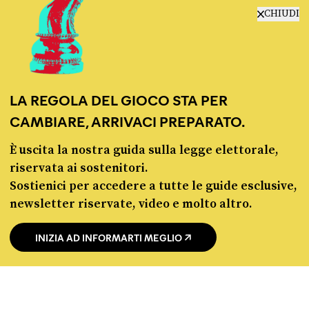
CHIUDI
Fact-checking e informazione
politica dal 2012.
LA REGOLA DEL GIOCO STA PER
CAMBIARE, ARRIVACI PREPARATO.
È uscita la nostra guida sulla legge elettorale,
riservata ai sostenitori.
chi siamo
Sostienici per accedere a tutte le guide esclusive,
manifesto
newsletter riservate, video e molto altro.
redazione
progetti
INIZIA AD INFORMARTI MEGLIO
lavora con noi
contattaci