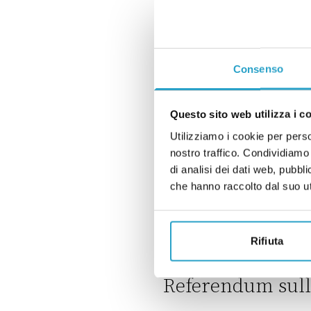
A maggio solo Vannacci è cre
SONDAGGI
Il “campo largo” 
Consenso
sondaggi
di
DAVIDE LEO, SONDAGGI B
Questo sito web utilizza i c
Utilizziamo i cookie per perso
Il “campo largo” ha superato 
nostro traffico. Condividiamo 
SONDAGGI
di analisi dei dati web, pubbl
Il referendum ha 
che hanno raccolto dal suo uti
di
REDAZIONE, SONDAGGI B
Rifiuta
Il referendum ha fatto male a 
SONDAGGI
Referendum sulla