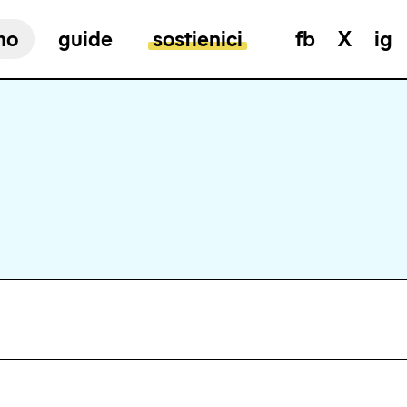
mo
guide
sostienici
fb
X
ig