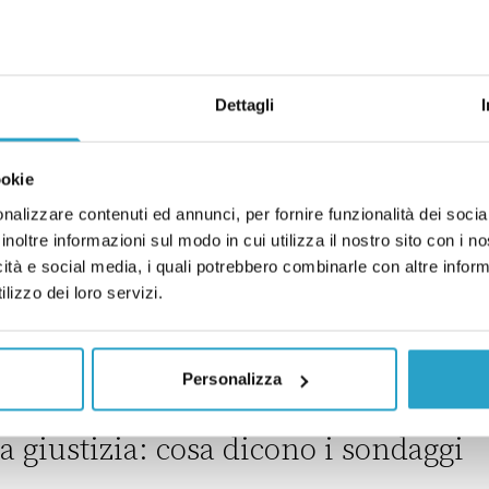
sciuto nei sondaggi
ha superato il centrodestra nei
Dettagli
IDIMEDIA
ookie
nalizzare contenuti ed annunci, per fornire funzionalità dei socia
il centrodestra nei sondaggi
inoltre informazioni sul modo in cui utilizza il nostro sito con i 
icità e social media, i quali potrebbero combinarle con altre inform
fatto male a Fratelli d’Italia
lizzo dei loro servizi.
IDIMEDIA
Personalizza
Fratelli d’Italia
 giustizia: cosa dicono i sondaggi