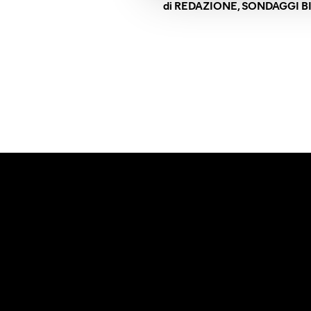
di
REDAZIONE, SONDAGGI B
Referendum sulla giustizia: c