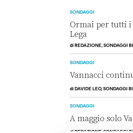
SONDAGGI
Ormai per tutti 
Lega
di
REDAZIONE, SONDAGGI B
Ormai per tutti i sondaggi Va
SONDAGGI
Vannacci continua
di
DAVIDE LEO, SONDAGGI B
Vannacci continua a togliere 
SONDAGGI
A maggio solo Va
di
REDAZIONE, SONDAGGI B