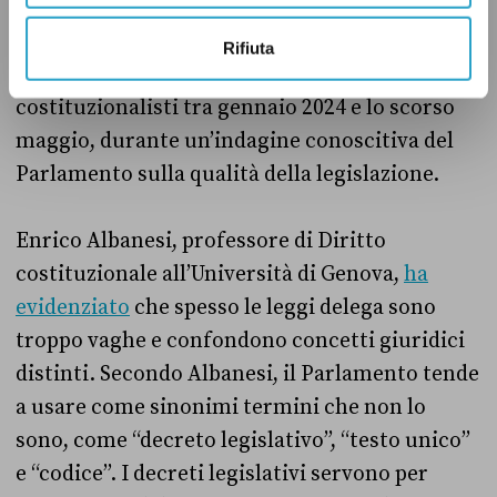
Un altro problema delle leggi delega riguarda il
loro contenuto e come sono scritte. La
Rifiuta
questione è stata sottolineata da diversi
costituzionalisti tra gennaio 2024 e lo scorso
maggio, durante un’indagine conoscitiva del
Parlamento sulla qualità della legislazione.
Enrico Albanesi, professore di Diritto
costituzionale all’Università di Genova,
ha
evidenziato
che spesso le leggi delega sono
troppo vaghe e confondono concetti giuridici
distinti. Secondo Albanesi, il Parlamento tende
a usare come sinonimi termini che non lo
sono, come “decreto legislativo”, “testo unico”
e “codice”. I decreti legislativi servono per