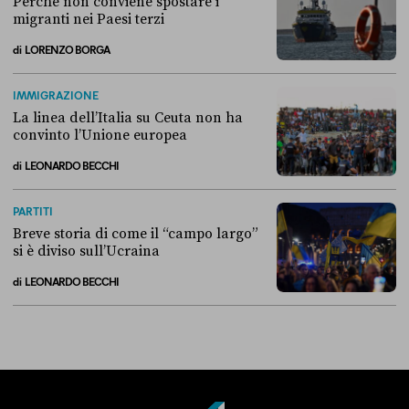
Perché non conviene spostare i
migranti nei Paesi terzi
di
LORENZO BORGA
Perché non conviene spostare i migranti nei Paesi terzi
IMMIGRAZIONE
La linea dell’Italia su Ceuta non ha
convinto l’Unione europea
di
LEONARDO BECCHI
La linea dell’Italia su Ceuta non ha convinto l’Unione europea
PARTITI
Breve storia di come il “campo largo”
si è diviso sull’Ucraina
di
LEONARDO BECCHI
Breve storia di come il “campo largo” si è diviso sull’Ucraina