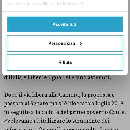
raccolto dal suo utilizzo dei loro servizi.
uno. La stessa soglia sarebbe valsa per i
referendum propositivi. Il 21 febbraio 2019 la
Accetta tutti
proposta di riforma
è stata comunque
approvata
dalla Camera solo con i voti
favorevoli del Movimento 5 Stelle e della Lega.
Personalizza
Nonostante il via libera al suo emendamento,
nella votazione finale il PD aveva votato
Rifiuta
contro, così come Forza Italia, mentre Fratelli
d’Italia e Liberi e Uguali si erano astenuti.
Dopo il via libera alla Camera, la proposta è
passata al Senato ma si è bloccata a luglio 2019
in seguito alla caduta del primo governo Conte.
«Volevamo rivitalizzare lo strumento dei
referendum. Oramai ha perso molta forza, e