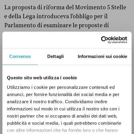
La proposta di riforma del Movimento 5 Stelle
e della Lega introduceva l’obbligo per il
Parlamento di esaminare le proposte di
iniziativa popolare che avessero ottenuto
almeno 500 mila firme. Se il Parlamento non le
avesse esaminate entro 18 mesi dalla loro
Consenso
Dettagli
Informazioni sui cookie
presentazione, doveva essere indetto un
“referendum propositivo” per chiedere ai
Questo sito web utilizza i cookie
cittadini di esprimersi sulla proposta, ossia se
Utilizziamo i cookie per personalizzare contenuti ed
farla diventare legge o meno. Durante l’esame
annunci, per fornire funzionalità dei social media e per
alla Camera, è stato approvato un
analizzare il nostro traffico. Condividiamo inoltre
emendamento del Partito Democratico che
ha
informazioni sul modo in cui utilizza il nostro sito con i
stabilito
[1] la riduzione del quorum per la
nostri partner che si occupano di analisi dei dati web,
pubblicità e social media, i quali potrebbero combinarle
validità dei referendum abrogativi a un quarto
con altre informazioni che ha fornito loro o che hanno
degli aventi diritto anziché il 50 per cento più