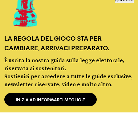
chi siamo
manifesto
redazione
progetti
LA REGOLA DEL GIOCO STA PER
lavora con noi
CAMBIARE, ARRIVACI PREPARATO.
contattaci
È uscita la nostra guida sulla legge elettorale,
riservata ai sostenitori.
Sostienici per accedere a tutte le guide esclusive,
newsletter riservate, video e molto altro.
INIZIA AD INFORMARTI MEGLIO
© Pagella Politica 2012 - 2026
Pagella Politica è una testata registrata presso il Tribunale di Milano, n. 55 del 8
marzo 2021. ISSN 2974-9387