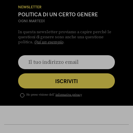
NEWSLETTER
POLITICA DI UN CERTO GENERE
OGNI MARTEDÌ
In questa newsletter proviamo a capire perché le
questioni di genere sono anche una questione
politica.
Qui un esempio
.
ISCRIVITI
Ho preso visione dell’
informativa privacy