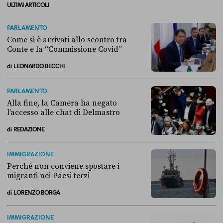
ULTIMI ARTICOLI
PARLAMENTO
Come si è arrivati allo scontro tra
Conte e la “Commissione Covid”
di
LEONARDO BECCHI
Come si è arrivati allo scontro tra Conte e la “Commissione Covid”
PARLAMENTO
Alla fine, la Camera ha negato
l’accesso alle chat di Delmastro
di
REDAZIONE
Alla fine, la Camera ha negato l’accesso alle chat di Delmastro
IMMIGRAZIONE
Perché non conviene spostare i
migranti nei Paesi terzi
di
LORENZO BORGA
Perché non conviene spostare i migranti nei Paesi terzi
IMMIGRAZIONE