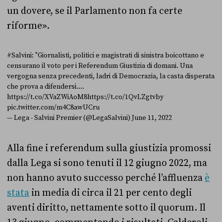
un dovere, se il Parlamento non fa certe
riforme».
#Salvini
: "Giornalisti, politici e magistrati di sinistra boicottano e
censurano il voto per i Referendum Giustizia di domani. Una
vergogna senza precedenti, ladri di Democrazia, la casta disperata
che prova a difendersi.…
https://t.co/XVaZWiAoM8
https://t.co/1QvLZgtvby
pic.twitter.com/m4C8awUCru
— Lega - Salvini Premier (@LegaSalvini)
June 11, 2022
Alla fine i referendum sulla giustizia promossi
dalla Lega si sono tenuti il 12 giugno 2022, ma
non hanno avuto successo perché l’affluenza
è
stata
in media di circa il 21 per cento degli
aventi diritto, nettamente sotto il quorum. Il