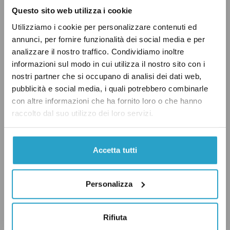
Tunisia, Turchia e altri Paesi asiatici e africani.
Questo sito web utilizza i cookie
Utilizziamo i cookie per personalizzare contenuti ed
annunci, per fornire funzionalità dei social media e per
Calenda sbaglia: il 30 per cento
LEGGI ANCHE:
analizzare il nostro traffico. Condividiamo inoltre
del grano in Italia non viene da Russia e
informazioni sul modo in cui utilizza il nostro sito con i
nostri partner che si occupano di analisi dei dati web,
Ucraina
pubblicità e social media, i quali potrebbero combinarle
con altre informazioni che ha fornito loro o che hanno
raccolto dal suo utilizzo dei loro servizi.
I bombardamenti su Odessa
«Odessa è una città prevalentemente russofona:
Accetta tutti
l’8 e il 9 maggio i russi l’hanno bombardata con
dei missili» (min. -15:17)
Personalizza
Entrambe le due affermazioni sono corrette.
Secondo i dati del Consiglio d’Europa, oltre il 60
Rifiuta