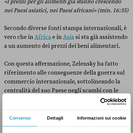
«I prezzi per gli alimenti già stanno crescendo
nei Paesi asiatici, nei Paesi africani» (min. 16:35)
Secondo diverse fonti stampa internazionali, è
vero che in
Africa
e in
Asia
si sta già assistendo
a un aumento dei prezzi dei beni alimentari.
Con questa affermazione, Zelensky ha fatto
riferimento alle conseguenze della guerra sul
commercio internazionale, sottolineando la
centralità del suo Paese negli scambi con le
nazioni africane e asiatiche. Per esempio
l’Ucraina, insieme alla Russia,
pesa
per oltre il
30 per cento delle esportazioni di grano tenero
Consenso
Dettagli
Informazioni sui cookie
nel mondo, destinato in larga parte a Egitto,