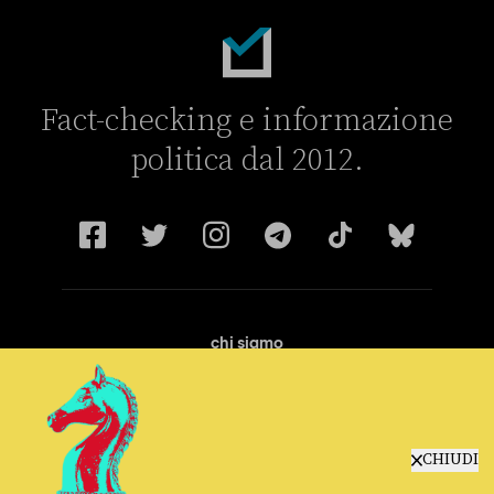
Fact-checking e informazione
politica dal 2012.
chi siamo
manifesto
redazione
progetti
lavora con noi
CHIUDI
contattaci