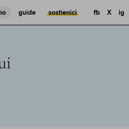
mo
guide
sostienici
fb
X
ig
ui
i