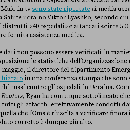
da le strutture ospedaliere attaccate dall’ese
i Maio in tv
sono state riportate
ai media ucra
a Salute ucraino Viktor Lyashko, secondo cui d
 distrutti «40 ospedali» e attaccati «circa 50
re fornita assistenza medica.
 dati non possono essere verificati in mani
posizione le statistiche dell’Organizzazione 
 7 maggio, il direttore del dipartimento Emer
chiarato
in una conferenza stampa che sono s
chi russi contro gli ospedali in Ucraina. Co
a
Reuters
, Ryan ha comunque sottolineato che
tutti gli attacchi effettivamente condotti dai
quella che l’Oms è riuscita a verificare finora
 dato corretto è dunque più alto.