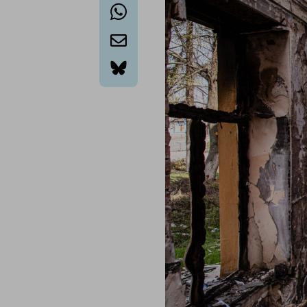
whatsapp
email
bluesky