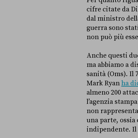
Per quanto riguar
cifre citate da D
dal ministro dell
guerra sono stati
non può più esse
Anche questi due
ma abbiamo a dis
sanità (Oms). Il
Mark Ryan
ha di
almeno 200 attac
l’agenzia stamp
non rappresenta 
una parte, ossia 
indipendente. Il