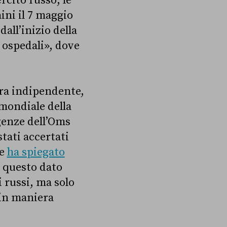
rcito russo, le
ini il 7 maggio
all’inizio della
0 ospedali», dove
era indipendente,
mondiale della
genze dell’Oms
tati accertati
me
ha spiegato
 questo dato
 russi, ma solo
 in maniera