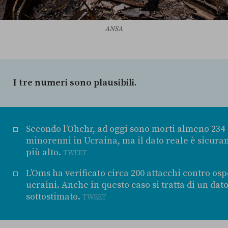
ANSA
I tre numeri sono plausibili.
Secondo l’Ohchr, ad oggi sono morti almeno 234
minorenni in Ucraina, ma il dato reale è sicur
più alto.
TWEET
L’Oms ha verificato circa 200 attacchi contro osp
ucraini. Anche in questo caso si tratta di un dat
sottostimato.
TWEET