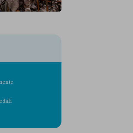
amente
edali
o