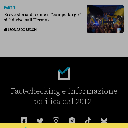
La linea dell’Italia su Ceuta non ha convinto l’Unione europea
PARTITI
Breve storia di come il “campo largo”
si è diviso sull’Ucraina
di
LEONARDO BECCHI
Breve storia di come il “campo largo” si è diviso sull’Ucraina
Fact-checking e informazione
politica dal 2012.