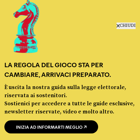
chi siamo
CHIUDI
manifesto
redazione
progetti
lavora con noi
contattaci
LA REGOLA DEL GIOCO STA PER
CAMBIARE, ARRIVACI PREPARATO.
È uscita la nostra guida sulla legge elettorale,
riservata ai sostenitori.
Sostienici per accedere a tutte le guide esclusive,
newsletter riservate, video e molto altro.
© Pagella Politica 2012 - 2026
INIZIA AD INFORMARTI MEGLIO
Pagella Politica è una testata registrata presso il Tribunale di Milano, n. 55 del 8