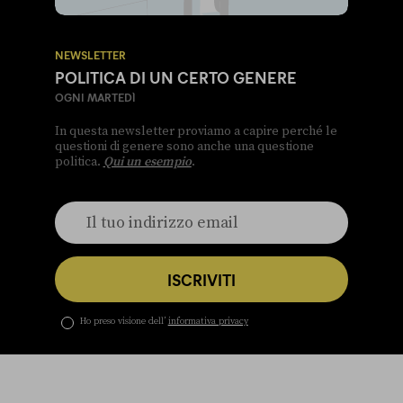
NEWSLETTER
POLITICA DI UN CERTO GENERE
OGNI MARTEDÌ
In questa newsletter proviamo a capire perché le
questioni di genere sono anche una questione
politica.
Qui un esempio
.
ISCRIVITI
Ho preso visione dell’
informativa privacy