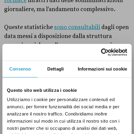
fornisce
infatti i dati delle somministrazioni
giornaliere, ma l’andamento complessivo.
Queste statistiche
sono consultabili
dagli open
data messi a disposizione dalla struttura
commissariale per l’emergenza coronavirus,
ma vengono aggiornati a scaglioni e con un po’
di ritardo. Alle ore 14:00 del 9 aprile, le
Consenso
Dettagli
Informazioni sui cookie
somministrazioni complessive fatte l’8 aprile
risultavano
essere quasi 278 mila
(giovedì 1°
aprile erano state circa 275.500), 15 mila in
Questo sito web utilizza i cookie
meno di quelle indicate da Draghi.
Utilizziamo i cookie per personalizzare contenuti ed
annunci, per fornire funzionalità dei social media e per
analizzare il nostro traffico. Condividiamo inoltre
Nei due giorni subito dopo Pasquetta,
informazioni sul modo in cui utilizza il nostro sito con i
mercoledì 7 aprile le somministrazioni sono
nostri partner che si occupano di analisi dei dati web,