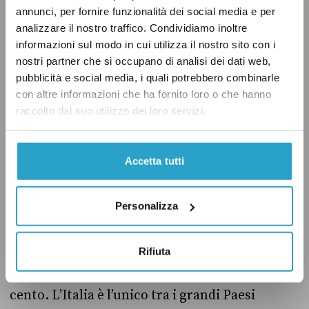
seguiti dall’Irlanda (+11 per cento) e dalla
annunci, per fornire funzionalità dei social media e per
Svezia (+10 per cento). La crescita di Malta,
analizzare il nostro traffico. Condividiamo inoltre
informazioni sul modo in cui utilizza il nostro sito con i
nonostante il basso tasso di fecondità,
è dovuta
nostri partner che si occupano di analisi dei dati web,
all’alta immigrazione: solo nel 2022 sono
pubblicità e social media, i quali potrebbero combinarle
arrivate dall’estero 22 mila persone, il 4 per
con altre informazioni che ha fornito loro o che hanno
cento di tutta la popolazione dell’isola. I cali
raccolto dal suo utilizzo dei loro servizi.
peggiori sono stati registrati invece in
Bulgaria (-12 per cento) e in Croazia (-10 per
Accetta tutti
cento). Con un calo della popolazione superiore
al 5 per cento ci sono anche Romania, Lituania,
Personalizza
Grecia e Lettonia.
Rifiuta
Germania e Francia hanno avuto un aumento
del 4 per cento, mentre la Spagna del 2 per
cento. L’Italia è l’unico tra i grandi Paesi