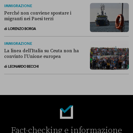
Alla fine, la Camera ha negato l’accesso alle chat di Delmastro
IMMIGRAZIONE
Perché non conviene spostare i
migranti nei Paesi terzi
di
LORENZO BORGA
Perché non conviene spostare i migranti nei Paesi terzi
IMMIGRAZIONE
La linea dell’Italia su Ceuta non ha
convinto l’Unione europea
di
LEONARDO BECCHI
La linea dell’Italia su Ceuta non ha convinto l’Unione europea
Fact-checking e informazione