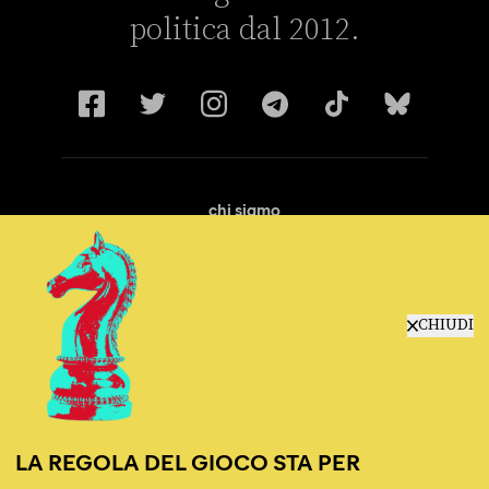
politica dal 2012.
chi siamo
manifesto
redazione
progetti
lavora con noi
CHIUDI
contattaci
LA REGOLA DEL GIOCO STA PER