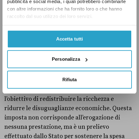
Il dibattito sui costi
pubblicità e social media, i quali potrebbero combinarle
con altre informazioni che ha fornito loro o che hanno
E veniamo così al dibattito sui costi degli
raccolto dal suo utilizzo dei loro servizi.
interventi di efficientamento energetico.
Accetta tutti
Innanzitutto, il riferimento all’introduzione di
una «patrimoniale», fatto da Susanna Ceccardi
Personalizza
e da altri esponenti del centrodestra, è
fuorviante. Un’
imposta patrimoniale
colpisce i
patrimoni mobili e immobili, generalmente
Rifiuta
superiori a una determinata soglia, con
l’obiettivo di redistribuire la ricchezza e
ridurre le disuguaglianze economiche. Questa
imposta non corrisponde all’erogazione di
nessuna prestazione, ma è un prelievo
effettuato dallo Stato per sostenere la spesa