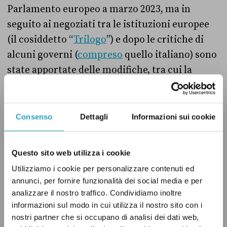
Parlamento europeo a marzo 2023, ma in
seguito ai negoziati tra le istituzioni europee
(il cosiddetto “
Trilogo
”) e dopo le critiche di
alcuni governi (
compreso
quello italiano) sono
state apportate delle modifiche, tra cui la
sostituzione delle classi di energia con delle
medie di riferimento per ciascuno Stato
sull’intero patrimonio edilizio.
Consenso
Dettagli
Informazioni sui cookie
Questo sito web utilizza i cookie
Come non confondere il
LEGGI ANCHE:
Utilizziamo i cookie per personalizzare contenuti ed
Consiglio europeo e il Consiglio dell’Unione
annunci, per fornire funzionalità dei social media e per
europea
analizzare il nostro traffico. Condividiamo inoltre
informazioni sul modo in cui utilizza il nostro sito con i
nostri partner che si occupano di analisi dei dati web,