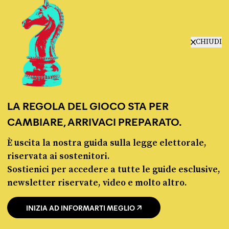
migranti nei Paesi terzi
di
LORENZO BORGA
Perché non conviene spostare i migranti nei Paesi terzi
CHIUDI
IMMIGRAZIONE
La linea dell’Italia su Ceuta non ha
convinto l’Unione europea
di
LEONARDO BECCHI
LA REGOLA DEL GIOCO STA PER
La linea dell’Italia su Ceuta non ha convinto l’Unione europea
CAMBIARE, ARRIVACI PREPARATO.
È uscita la nostra guida sulla legge elettorale,
riservata ai sostenitori.
Sostienici per accedere a tutte le guide esclusive,
newsletter riservate, video e molto altro.
Fact-checking e informazione
INIZIA AD INFORMARTI MEGLIO
politica dal 2012.