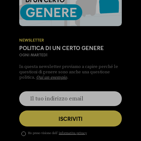
NEWSLETTER
POLITICA DI UN CERTO GENERE
OGNI MARTEDÌ
In questa newsletter proviamo a capire perché le
questioni di genere sono anche una questione
politica.
Qui un esempio
.
ISCRIVITI
Ho preso visione dell’
informativa privacy