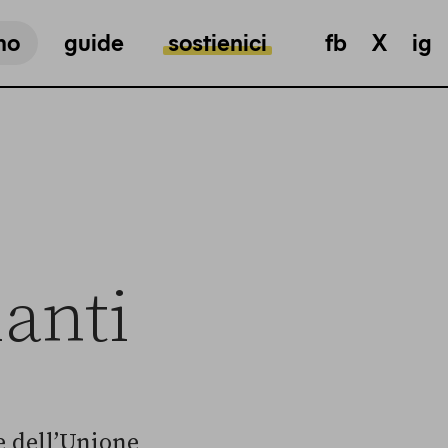
mo
guide
sostienici
fb
X
ig
anti
e dell’Unione