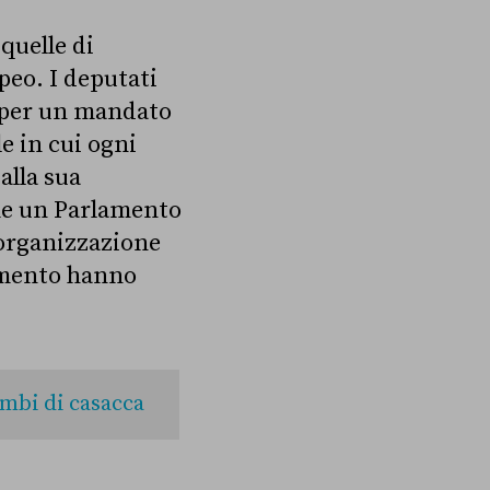
quelle di
peo. I deputati
o per un mandato
e in cui ogni
alla sua
me un Parlamento
’organizzazione
namento hanno
ambi di casacca