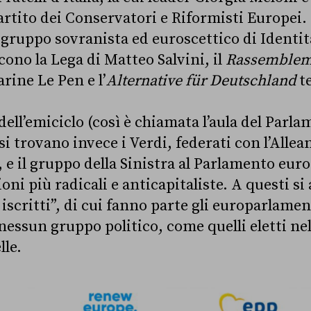
artito dei Conservatori e Riformisti Europei.
il gruppo sovranista ed euroscettico di Identi
scono la Lega di Matteo Salvini, il
Rassemblem
rine Le Pen e l’
Alternative für Deutschland
t
dell’emiciclo (così è chiamata l’aula del Parl
si trovano invece i Verdi, federati con l’Allea
 e il gruppo della Sinistra al Parlamento eu
oni più radicali e anticapitaliste. A questi si
iscritti”, di cui fanno parte gli europarlame
essun gruppo politico, come quelli eletti nell
le.