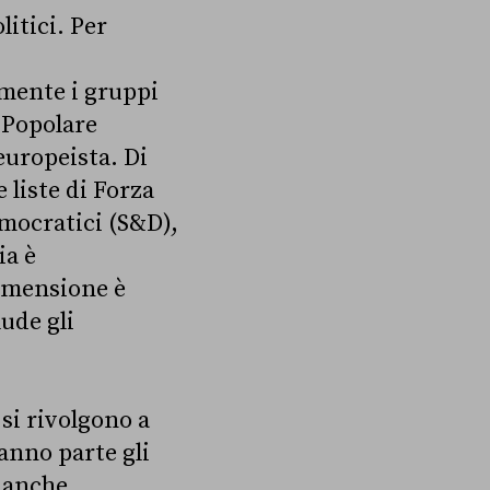
itici. Per
5
lmente i gruppi
o Popolare
europeista. Di
 liste di Forza
emocratici (S&D),
ia è
dimensione è
lude gli
 si rivolgono a
anno parte gli
è anche