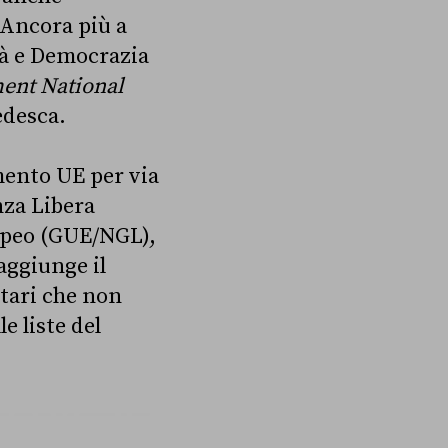
 Ancora più a
tà e Democrazia
ent National
edesca.
amento UE per via
nza Libera
ropeo (GUE/NGL),
 aggiunge il
ntari che non
e liste del