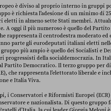
opeo è diviso al proprio interno in gruppi pol
uppo è richiesta l’adesione di un minimo di 2
 eletti in almeno sette Stati membri. Attua
te. A oggi il più numeroso è quello del Partit
he rappresenta il centrodestra moderato ed 
nno parte gli eurodeputati italiani eletti nelle
o gruppo più ampio è quello dei Socialisti e D
ori progressisti della socialdemocrazia. In Ital
l Partito Democratico. Il terzo gruppo per 
E), che rappresenta l’elettorato liberale e inc
ne e Italia Viva.
ppi, i Conservatori e Riformisti Europei (ECR)
nservatore e nazionalista. Di questo gruppo f
ratelli d’Italia, la cui leader Giorgia Meloni 