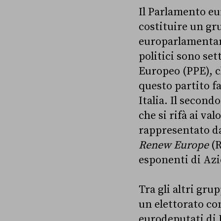
Il Parlamento eur
costituire un gr
europarlamentari
politici sono set
Europeo (PPE), c
questo partito fa
Italia. Il second
che si rifà ai val
rappresentato da
Renew Europe
(R
esponenti di Azio
Tra gli altri gru
un elettorato co
eurodeputati di F