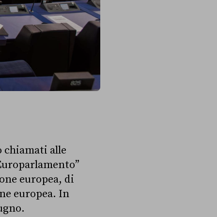
o chiamati alle
“Europarlamento”
ione europea, di
one europea. In
iugno.