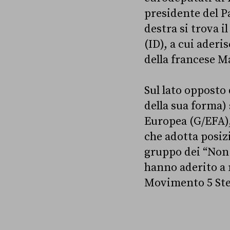
presidente del P
destra si trova 
(ID), a cui aderi
della francese Ma
Sul lato opposto 
della sua forma) 
Europea (G/EFA),
che adotta posizi
gruppo dei “Non 
hanno aderito a n
Movimento 5 Stel