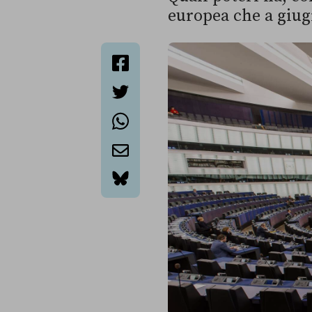
europea che a giug
facebook
twitter
whatsapp
email
bluesky