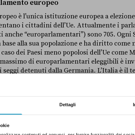
arlamento europeo
opeo è l’unica istituzione europea a elezione 
tano i cittadini dell’Ue. Attualmente i par
ti anche “europarlamentari”) sono 705. Ogni
 base alla sua popolazione e ha diritto come 
l caso dei Paesi meno popolosi dell’Ue come M
massimo di europarlamentari eleggibili è inv
seggi detenuti dalla Germania. L’Italia è il t
l Parlamento europeo, con 76 seggi, dietro 
avanti alla Spagna (59). Dopo le elezioni di g
ropei
salirà
a 720, per riflettere i cambiamen
Dettagli
i. Di questo aumento
non beneficerà
però l’It
resentanti (Francia, Spagna e Paesi Bassi, 
in più a testa).
ookie
nalizzare contenuti ed annunci, per fornire funzionalità dei socia