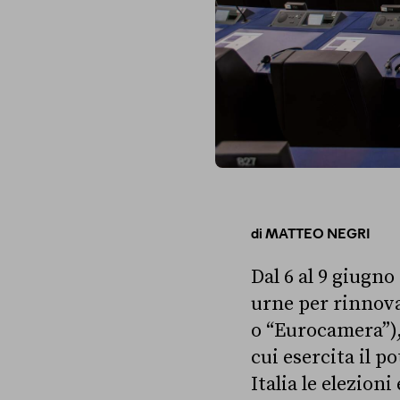
di
MATTEO NEGRI
Dal 6 al 9 giugno
urne per rinnov
o “Eurocamera”),
cui esercita il p
Italia le elezion