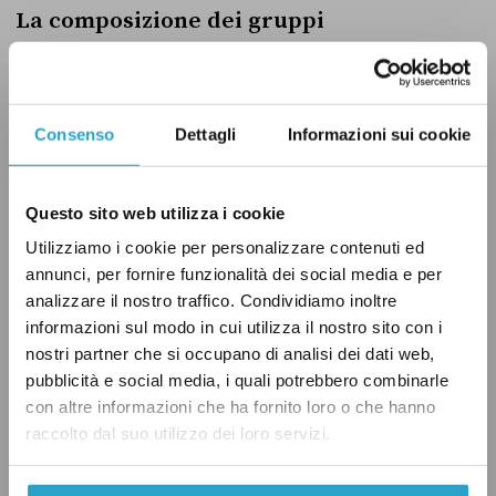
La composizione dei gruppi
parlamentari
Una volta eletti, i presidenti di Camera e Senato
daranno avvio alla fase della formazione dei
Consenso
Dettagli
Informazioni sui cookie
gruppi parlamentari, che raccolgono in
Parlamento gli esponenti dei vari partiti, eletti
Questo sito web utilizza i cookie
il 25 settembre.
Utilizziamo i cookie per personalizzare contenuti ed
annunci, per fornire funzionalità dei social media e per
Secondo quanto riferito a
Pagella Politica
da
analizzare il nostro traffico. Condividiamo inoltre
informazioni sul modo in cui utilizza il nostro sito con i
fonti della Camera, i deputati hanno due giorni
nostri partner che si occupano di analisi dei dati web,
di tempo per comunicare a quale gruppo
pubblicità e social media, i quali potrebbero combinarle
iscriversi, mentre al Senato i giorni a
con altre informazioni che ha fornito loro o che hanno
disposizione per i senatori sono tre. Secondo il
raccolto dal suo utilizzo dei loro servizi.
regolamento attualmente in vigore alla