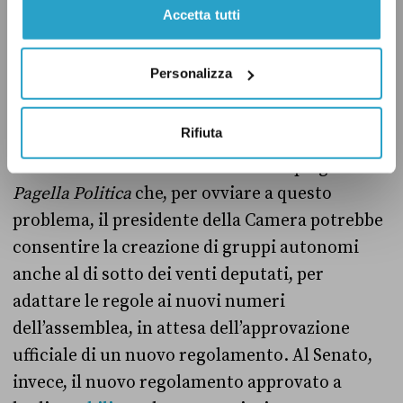
Camera, per costituire un gruppo autonomo
Accetta tutti
sono necessari
almeno 20 deputati, il 5 per
cento dei 400 componenti dell’assemblea.
Personalizza
Come detto in precedenza, il regolamento non
è ancora stato aggiornato al taglio dei
Rifiuta
parlamentari, cosa che invece è stata fatta al
Senato. Fonti della Camera hanno spiegato a
Pagella Politica
che, per ovviare a questo
problema, il presidente della Camera potrebbe
consentire la creazione di gruppi autonomi
anche al di sotto dei venti deputati, per
adattare le regole ai nuovi numeri
dell’assemblea, in attesa dell’approvazione
ufficiale di un nuovo regolamento. Al Senato,
invece, il nuovo regolamento approvato a