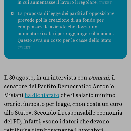
in cui aumentasse il lavoro irregolare.
TWEET
La proposta di legge dei partiti all’opposizione
prevede poi la creazione di un fondo per
compensare le aziende che dovranno
aumentare i salari per raggiungere il minimo.
Questo avrà un costo per le casse dello Stato.
TWEET
Il 30 agosto, in un’intervista con
Domani
, il
senatore del Partito Democratico Antonio
Misiani
ha dichiarato
che il salario minimo
orario, imposto per legge, «non costa un euro
allo Stato». Secondo il responsabile economia
del PD, infatti, «sono i datori che devono
retribuire dignitosamente i lavoratori