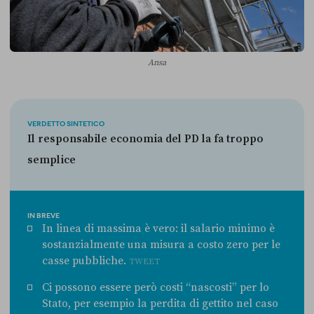
Ansa
VERDETTO SINTETICO
Il responsabile economia del PD la fa troppo
semplice
IN BREVE
In linea di massima è vero: il salario minimo è
sostanzialmente una misura a costo zero per le
casse pubbliche.
TWEET
Ci possono essere però costi “nascosti” per lo
Stato, per esempio la perdita di gettito nel caso