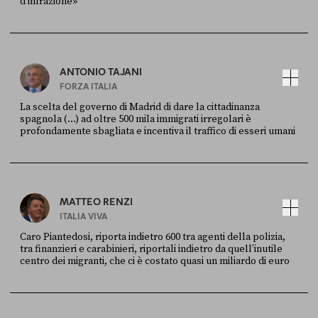
d’infrazione»
FONTE
DATA
Ansa
28 LUGLIO 2026
ANTONIO TAJANI
FORZA ITALIA
La scelta del governo di Madrid di dare la cittadinanza
spagnola (...) ad oltre 500 mila immigrati irregolari è
profondamente sbagliata e incentiva il traffico di esseri umani
FONTE
DATA
X
30 LUGLIO
MATTEO RENZI
ITALIA VIVA
Caro Piantedosi, riporta indietro 600 tra agenti della polizia,
tra finanzieri e carabinieri, riportali indietro da quell’inutile
centro dei migranti, che ci è costato quasi un miliardo di euro
FONTE
DATA
Sky Live In
6 LUGLIO