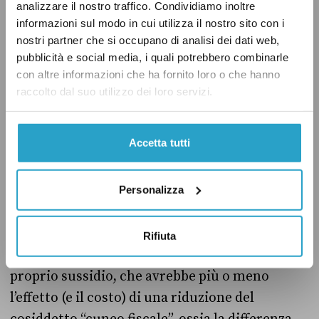
analizzare il nostro traffico. Condividiamo inoltre
un «beneficio in favore dei datori di lavoro, per
informazioni sul modo in cui utilizza il nostro sito con i
un periodo di tempo definito e in misura
nostri partner che si occupano di analisi dei dati web,
pubblicità e social media, i quali potrebbero combinarle
progressivamente decrescente, proporzionale
con altre informazioni che ha fornito loro o che hanno
agli incrementi retributivi corrisposti ai
raccolto dal suo utilizzo dei loro servizi.
prestatori di lavoro al fine di adeguare il
trattamento economico minimo orario
Accetta tutti
all’importo di 9 euro».
In pratica si sta parlando della creazione di un
Personalizza
fondo di compensazione per sostenere le
imprese e aiutarle a raggiungere i livelli del
Rifiuta
salario minimo. Questo sarebbe un vero e
proprio sussidio, che avrebbe più o meno
l’effetto (e il costo) di una riduzione del
cosiddetto “cuneo fiscale”, ossia la differenza