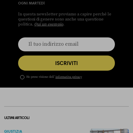
OGNI MARTEDÌ
In questa newsletter proviamo a capire perché le
questioni di genere sono anche una questione
politica.
Qui un esempio
.
ISCRIVITI
Ho preso visione dell’
informativa privacy
ULTIMI ARTICOLI
GIUSTIZIA