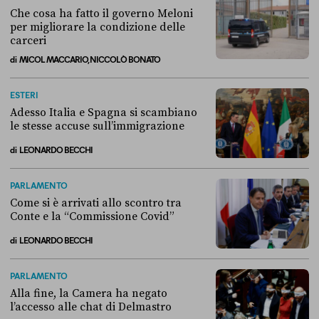
Che cosa ha fatto il governo Meloni
per migliorare la condizione delle
carceri
di
MICOL MACCARIO, NICCOLÒ BONATO
Che cosa ha fatto il governo Meloni per migliorare la condizione dell
ESTERI
Adesso Italia e Spagna si scambiano
le stesse accuse sull’immigrazione
di
LEONARDO BECCHI
Adesso Italia e Spagna si scambiano le stesse accuse sull’immigrazi
PARLAMENTO
Come si è arrivati allo scontro tra
Conte e la “Commissione Covid”
di
LEONARDO BECCHI
Come si è arrivati allo scontro tra Conte e la “Commissione Covid”
PARLAMENTO
Alla fine, la Camera ha negato
l’accesso alle chat di Delmastro