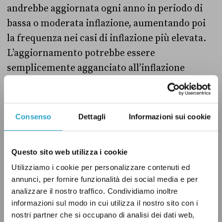
andrebbe aggiornata ogni anno in periodo di
bassa o moderata inflazione, aumentando poi
la frequenza nei casi di inflazione più elevata.
L’aggiornamento potrebbe essere
semplicemente agganciato all’inflazione
(indicizzazione), ma questa soluzione non è del
tutto efficiente. Un adeguamento automatico
rischia di generare la cosiddetta spirale prezzi-
Consenso
Dettagli
Informazioni sui cookie
salari: le aziende aumentano i prezzi per
mantenere i propri margini di profitto e i salari
Questo sito web utilizza i cookie
(che sono i prezzi del lavoro) si adeguano, ma
Utilizziamo i cookie per personalizzare contenuti ed
questo aumenta i costi delle aziende, che
annunci, per fornire funzionalità dei social media e per
decidono di aumentare ulteriormente i prezzi
analizzare il nostro traffico. Condividiamo inoltre
per proteggere i margini, e così si cade in una
informazioni sul modo in cui utilizza il nostro sito con i
nostri partner che si occupano di analisi dei dati web,
spirale.