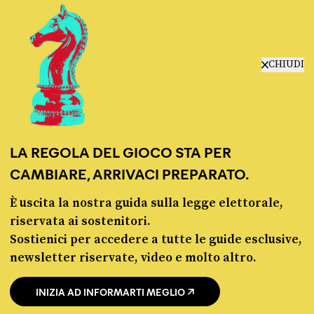
manifesto
redazione
progetti
lavora con noi
CHIUDI
contattaci
LA REGOLA DEL GIOCO STA PER
CAMBIARE, ARRIVACI PREPARATO.
È uscita la nostra guida sulla legge elettorale,
© Pagella Politica 2012 - 2026
riservata ai sostenitori.
Sostienici per accedere a tutte le guide esclusive,
Pagella Politica è una testata registrata presso il Tribunale di Milano, n. 55 del 8
newsletter riservate, video e molto altro.
marzo 2021. ISSN 2974-9387
INIZIA AD INFORMARTI MEGLIO
Privacy policy
Cookie policy