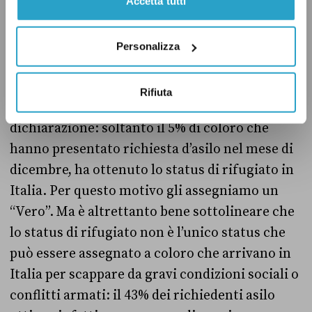
Accetta tutti
La dichiarazione di Salvini
Personalizza
Rifiuta
Il leader della Lega non si sbaglia nella sua
dichiarazione: soltanto il 5% di coloro che
hanno presentato richiesta d’asilo nel mese di
dicembre, ha ottenuto lo status di rifugiato in
Italia. Per questo motivo gli assegniamo un
“Vero”. Ma è altrettanto bene sottolineare che
lo status di rifugiato non è l’unico status che
può essere assegnato a coloro che arrivano in
Italia per scappare da gravi condizioni sociali o
conflitti armati: il 43% dei richiedenti asilo