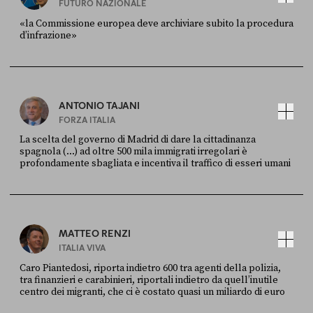
FUTURO NAZIONALE
«la Commissione europea deve archiviare subito la procedura
d’infrazione»
FONTE
DATA
Ansa
28 LUGLIO 2026
ANTONIO TAJANI
FORZA ITALIA
La scelta del governo di Madrid di dare la cittadinanza
spagnola (...) ad oltre 500 mila immigrati irregolari è
profondamente sbagliata e incentiva il traffico di esseri umani
FONTE
DATA
X
30 LUGLIO
MATTEO RENZI
ITALIA VIVA
Caro Piantedosi, riporta indietro 600 tra agenti della polizia,
tra finanzieri e carabinieri, riportali indietro da quell’inutile
centro dei migranti, che ci è costato quasi un miliardo di euro
FONTE
DATA