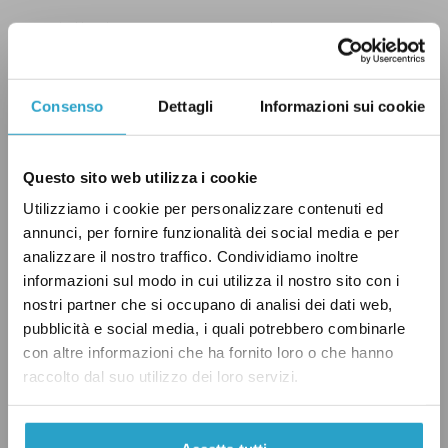
Una delle differenze principali tra i vari status –
rifugiato, protezione sussidiaria o umanitaria
– è la
durata del permesso di soggiorno
Consenso
Dettagli
Informazioni sui cookie
accordata dal governo italiano
. I rifugiati,
infatti, ricevono un permesso di durata
Questo sito web utilizza i cookie
quinquennale, rinnovabile senza rivalutazione
Utilizziamo i cookie per personalizzare contenuti ed
delle condizioni. La protezione sussidiaria
annunci, per fornire funzionalità dei social media e per
accorda una permesso triennale, mentre la
analizzare il nostro traffico. Condividiamo inoltre
protezione umanitaria riconosce un permesso
informazioni sul modo in cui utilizza il nostro sito con i
solamente annuale. In questi due ultimi casi, il
nostri partner che si occupano di analisi dei dati web,
pubblicità e social media, i quali potrebbero combinarle
permesso di soggiorno è rinnovabile previa
con altre informazioni che ha fornito loro o che hanno
rivalutazione delle condizioni che hanno
raccolto dal suo utilizzo dei loro servizi.
permesso il riconoscimento dello status in
primo luogo.