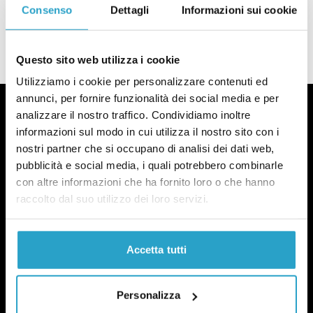
vaccinale nelle scuole
Consenso
Dettagli
Informazioni sui cookie
di
REDAZIONE
Quando la Lega voleva l’obbligo vaccinale nelle scuole
Questo sito web utilizza i cookie
Utilizziamo i cookie per personalizzare contenuti ed
annunci, per fornire funzionalità dei social media e per
analizzare il nostro traffico. Condividiamo inoltre
informazioni sul modo in cui utilizza il nostro sito con i
nostri partner che si occupano di analisi dei dati web,
Fact-checking e informazione
pubblicità e social media, i quali potrebbero combinarle
con altre informazioni che ha fornito loro o che hanno
politica dal 2012.
raccolto dal suo utilizzo dei loro servizi.
Accetta tutti
Personalizza
chi siamo