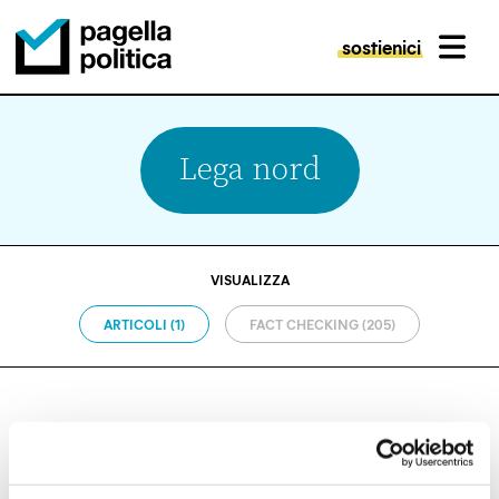
sostienici
MENU
Pagella Politica Logo
Lega nord
VISUALIZZA
ARTICOLI (1)
FACT CHECKING (205)
VACCINI
Quando la Lega voleva l’obbligo