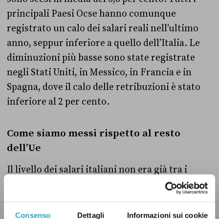
principali Paesi Ocse hanno comunque
registrato un calo dei salari reali nell’ultimo
anno, seppur inferiore a quello dell’Italia. Le
diminuzioni più basse sono state registrate
negli Stati Uniti, in Messico, in Francia e in
Spagna, dove il calo delle retribuzioni è stato
inferiore al 2 per cento.
Come siamo messi rispetto al resto
dell’Ue
Il livello dei salari italiani non era già tra i
migliori, come correttamente ricordato da
Gribaudo. Secondo i dati più aggiornati di
Eurostat, nel 2018 in Italia la retribuzione
Consenso
Dettagli
Informazioni sui cookie