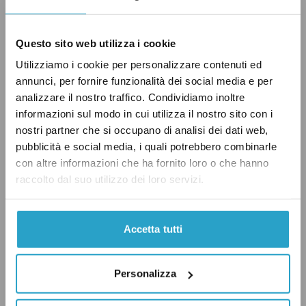
mediana oraria
era pari a 12,61 euro
, un dato
più basso sia della media dei 27 Paesi membri
Questo sito web utilizza i cookie
dell’Ue (13,18 euro) sia della media dei Paesi
Utilizziamo i cookie per personalizzare contenuti ed
hanno l’euro (14,51 euro).
annunci, per fornire funzionalità dei social media e per
analizzare il nostro traffico. Condividiamo inoltre
Eurostat fornisce anche i dati sulle
informazioni sul modo in cui utilizza il nostro sito con i
nostri partner che si occupano di analisi dei dati web,
retribuzioni espresse in
purchasing power
pubblicità e social media, i quali potrebbero combinarle
standard
(Pps), una valuta artificiale che tiene
con altre informazioni che ha fornito loro o che hanno
conto dei diversi costi della vita negli Stati
raccolto dal suo utilizzo dei loro servizi.
membri. In questo modo sono eliminati i
diversi livelli di prezzi tra i vari Paesi Ue: in
Accetta tutti
teoria con un Pps si può comprare la stessa
quantità di beni o servizi in ogni Stato. Nel 2018
Personalizza
il salario mediano orario lordo in Italia
era pari
a 12,2 Pps
, l’undicesimo valore più alto, contro