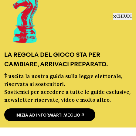
CHIUDI
chi siamo
manifesto
LA REGOLA DEL GIOCO STA PER
redazione
CAMBIARE, ARRIVACI PREPARATO.
progetti
lavora con noi
È uscita la nostra guida sulla legge elettorale,
contattaci
riservata ai sostenitori.
Sostienici per accedere a tutte le guide esclusive,
newsletter riservate, video e molto altro.
INIZIA AD INFORMARTI MEGLIO