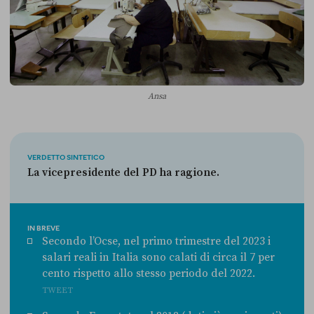
Ansa
VERDETTO SINTETICO
La vicepresidente del PD ha ragione.
IN BREVE
Secondo l’Ocse, nel primo trimestre del 2023 i
salari reali in Italia sono calati di circa il 7 per
cento rispetto allo stesso periodo del 2022.
TWEET