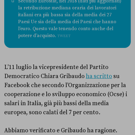
Secondo Eurostat, nel 2018 (dati più aggiornati)
la retribuzione mediana oraria dei lavoratori
italiani era più bassa sia della media dei 27
Paesi Ue sia della media dei Paesi che hanno
l’euro. Questo vale tenendo conto anche del
potere d’acquisto.
TWEET
L’11 luglio la vicepresidente del Partito
Democratico Chiara Gribaudo
ha scritto
su
Facebook che secondo l’Organizzazione per la
cooperazione e lo sviluppo economico (Ocse) i
salari in Italia, già più bassi della media
europea, sono calati del 7 per cento.
Abbiamo verificato e Gribaudo ha ragione.