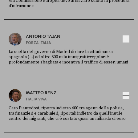
«la Commissione europea deve archiviare subito la procedura
d’infrazione»
FONTE
DATA
Ansa
28 LUGLIO 2026
ANTONIO TAJANI
FORZA ITALIA
La scelta del governo di Madrid di dare la cittadinanza
spagnola (...) ad oltre 500 mila immigrati irregolari è
profondamente sbagliata e incentiva il traffico di esseri umani
FONTE
DATA
X
30 LUGLIO
MATTEO RENZI
ITALIA VIVA
Caro Piantedosi, riporta indietro 600 tra agenti della polizia,
tra finanzieri e carabinieri, riportali indietro da quell’inutile
centro dei migranti, che ci è costato quasi un miliardo di euro
FONTE
DATA
Sky Live In
6 LUGLIO