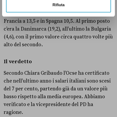
una media europea di 12,6 e una media dell’area
Rifiuta
euro di 13,4. In Germania era pari a 16,1, in
Francia a 13,5 e in Spagna 10,5. Al primo posto
c’era la Danimarca (19,2), all’ultimo la Bulgaria
(4,6), con il primo valore circa quattro volte più
alto del secondo.
Il verdetto
Secondo
Chiara Gribaudo l’Ocse ha certificato
che nell’ultimo anno i salari italiani sono scesi
del 7 per cento, partendo già da un valore più
basso rispetto alla media europea. Abbiamo
verificato e la vicepresidente del PD ha
ragione.