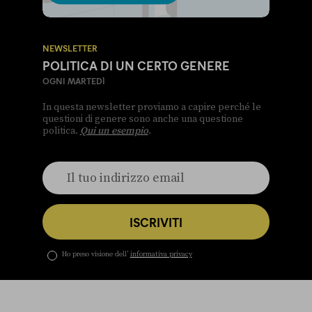
NEWSLETTER
POLITICA DI UN CERTO GENERE
OGNI MARTEDÌ
In questa newsletter proviamo a capire perché le
questioni di genere sono anche una questione
politica.
Qui un esempio
.
ISCRIVITI
Ho preso visione dell’
informativa privacy