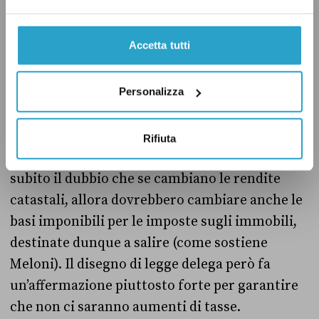
nuove rendite catastali “attualizzate”, cioè più
vicine ai valori di mercato. E in più chiede di
Accetta tutti
poter introdurre meccanismi che consentano
di mantenere aggiornate le rendite catastali ai
valori delle unità immobiliari in base alle
Personalizza
fluttuazioni del mercato.
Rifiuta
Come abbiamo anticipato prima, può sorgere
subito il dubbio che se cambiano le rendite
catastali, allora dovrebbero cambiare anche le
basi imponibili per le imposte sugli immobili,
destinate dunque a salire (come sostiene
Meloni). Il disegno di legge delega però fa
un’affermazione piuttosto forte per garantire
che non ci saranno aumenti di tasse.