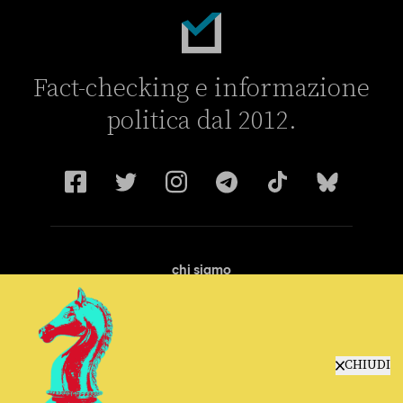
Fact-checking e informazione
politica dal 2012.
chi siamo
manifesto
redazione
progetti
lavora con noi
CHIUDI
contattaci