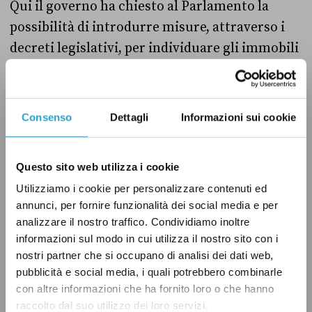
Qui il governo ha chiesto al Parlamento la
possibilità di introdurre misure, attraverso i
decreti legislativi, per individuare gli immobili
«non censiti» dal catasto (i cosiddetti
“immobili fantasma”) e di «attribuire a
ciascuna unità immobiliare, oltre alla rendita
Consenso
Dettagli
Informazioni sui cookie
catastale determinata secondo la normativa
attualmente vigente, anche il relativo valore
Questo sito web utilizza i cookie
patrimoniale e una rendita attualizzata in base,
Utilizziamo i cookie per personalizzare contenuti ed
ove possibile, ai valori normali espressi dal
annunci, per fornire funzionalità dei social media e per
mercato».
analizzare il nostro traffico. Condividiamo inoltre
informazioni sul modo in cui utilizza il nostro sito con i
Tradotto in parole semplici: il governo chiede
nostri partner che si occupano di analisi dei dati web,
pubblicità e social media, i quali potrebbero combinarle
di poter approvare nuove misure – i cui
con altre informazioni che ha fornito loro o che hanno
dettagli sono ancora da stabilire – per ottenere
raccolto dal suo utilizzo dei loro servizi.