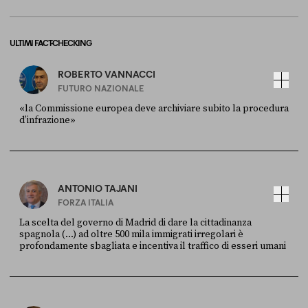
ULTIMI FACT-CHECKING
ROBERTO VANNACCI
FUTURO NAZIONALE
«la Commissione europea deve archiviare subito la procedura
d’infrazione»
FONTE
DATA
Ansa
28 LUGLIO 2026
ANTONIO TAJANI
FORZA ITALIA
La scelta del governo di Madrid di dare la cittadinanza
spagnola (...) ad oltre 500 mila immigrati irregolari è
profondamente sbagliata e incentiva il traffico di esseri umani
FONTE
DATA
X
30 LUGLIO