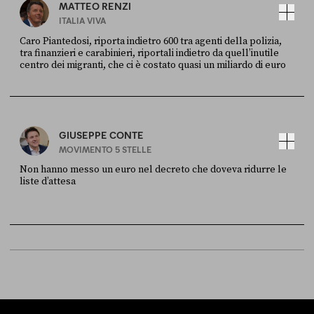
MATTEO RENZI
ITALIA VIVA
Caro Piantedosi, riporta indietro 600 tra agenti della polizia,
tra finanzieri e carabinieri, riportali indietro da quell’inutile
centro dei migranti, che ci è costato quasi un miliardo di euro
FONTE
DATA
Sky Live In
6 LUGLIO
GIUSEPPE CONTE
MOVIMENTO 5 STELLE
Non hanno messo un euro nel decreto che doveva ridurre le
liste d’attesa
FONTE
DATA
Sky Live In
6 LUGLIO