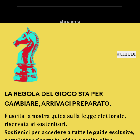
chi siamo
manifesto
redazione
progetti
lavora con noi
CHIUDI
contattaci
LA REGOLA DEL GIOCO STA PER
CAMBIARE, ARRIVACI PREPARATO.
È uscita la nostra guida sulla legge elettorale,
© Pagella Politica 2012 - 2026
riservata ai sostenitori.
Sostienici per accedere a tutte le guide esclusive,
Pagella Politica è una testata registrata presso il Tribunale di Milano, n. 55 del 8