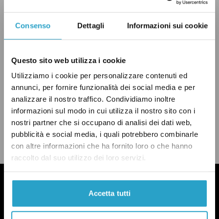
DEBITO PUBBLICO
DEFICIT
ECONOMIA
Consenso
Dettagli
Informazioni sui cookie
ESTERI
FRANCIA
GOVERNO RENZI
PD
PIL
VERO
Questo sito web utilizza i cookie
Utilizziamo i cookie per personalizzare contenuti ed
annunci, per fornire funzionalità dei social media e per
analizzare il nostro traffico. Condividiamo inoltre
informazioni sul modo in cui utilizza il nostro sito con i
CONDIVIDI
twitter
email
bluesky
nostri partner che si occupano di analisi dei dati web,
facebook
whatsapp
pubblicità e social media, i quali potrebbero combinarle
LEGGI LA NOSTRA POLITICA DELLE CORREZIONI
con altre informazioni che ha fornito loro o che hanno
raccolto dal suo utilizzo dei loro servizi.
Accetta tutti