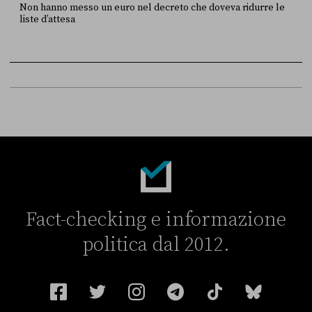
Non hanno messo un euro nel decreto che doveva ridurre le
liste d’attesa
FONTE
DATA
Sky Live In
6 LUGLIO
Fact-checking e informazione
politica dal 2012.