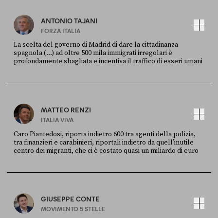
ANTONIO TAJANI
FORZA ITALIA
La scelta del governo di Madrid di dare la cittadinanza
spagnola (...) ad oltre 500 mila immigrati irregolari è
profondamente sbagliata e incentiva il traffico di esseri umani
FONTE
DATA
X
30 LUGLIO
MATTEO RENZI
ITALIA VIVA
Caro Piantedosi, riporta indietro 600 tra agenti della polizia,
tra finanzieri e carabinieri, riportali indietro da quell’inutile
centro dei migranti, che ci è costato quasi un miliardo di euro
FONTE
DATA
Sky Live In
6 LUGLIO
GIUSEPPE CONTE
MOVIMENTO 5 STELLE