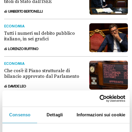
titoli di Stato dall’ISEE
di
UMBERTO BERTONELLI
I pro e i contro dell’esclusione dei titoli di Stato dall’ISEE
ECONOMIA
Tutti i numeri sul debito pubblico
italiano, in sei grafici
di
LORENZO RUFFINO
Tutti i numeri sul debito pubblico italiano, in sei grafici
ECONOMIA
Che cos’è il Piano strutturale di
bilancio approvato dal Parlamento
di
DAVIDE LEO
Che cos’è il Piano strutturale di bilancio approvato dal Parlamento
ECONOMIA
L’Italia è l’unica nell’Ue a spendere di
più in interessi sul debito che in
Consenso
Dettagli
Informazioni sui cookie
istruzione
di
DAVIDE LEO