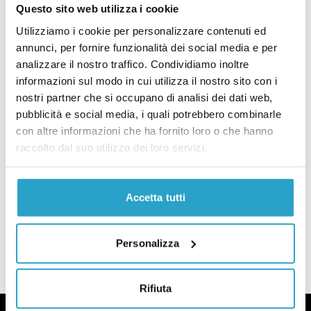
Questo sito web utilizza i cookie
L’Italia è l’unica nell’Ue a spendere di più in interessi sul debito che i
MOVIMENTO 5 STELLE
Utilizziamo i cookie per personalizzare contenuti ed
Conte continua a gonfiare i risultati
annunci, per fornire funzionalità dei social media e per
del Superbonus
analizzare il nostro traffico. Condividiamo inoltre
di
CARLO CANEPA, MASSIMO TADDEI
informazioni sul modo in cui utilizza il nostro sito con i
nostri partner che si occupano di analisi dei dati web,
Conte continua a gonfiare i risultati del Superbonus
ECONOMIA
pubblicità e social media, i quali potrebbero combinarle
La pubblicità assai ottimista del
con altre informazioni che ha fornito loro o che hanno
governo per promuovere i Btp valore
raccolto dal suo utilizzo dei loro servizi.
di
MASSIMO TADDEI
La pubblicità assai ottimista del governo per promuovere i Btp valor
Accetta tutti
CARICA ALTRI ARTICOLI
Personalizza
Rifiuta